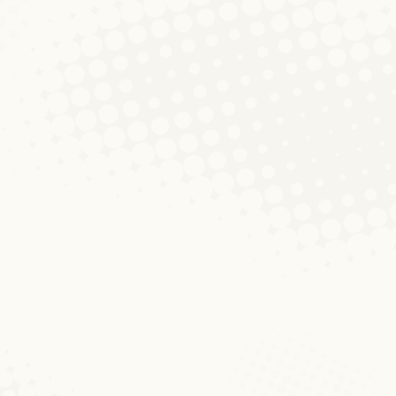
„It’s a boy“ – „Jong“,
„Bouf“ oder „Fils“?
Aktualitéiten
,
Auswäertungen
,
Schnëssen
Von
Nathalie Entringer
10. Mai 2019
Kommentar hinterlassen
Mir geheien haut e klenge Bléck zeréck op
dës Woch. Nieft dem Europa-Dag gëschter,
housch d’Haaptmeldung aus de leschten
Deeg: De Bëbee vum Meghan a vum Harry
ass do an: “It’s a boy!”. Mir hunn eis an deem
Kontext natierlech erëm gefrot: Wéi
bezeechent een e männlechen Nokommen
op Lëtzebuergesch? Schwätzt ee vum
Jong, vum…