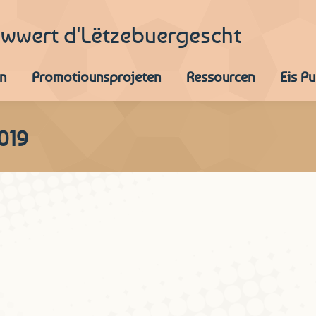
iwwert d'Lëtzebuergescht
n
Promotiounsprojeten
Ressourcen
Eis P
019