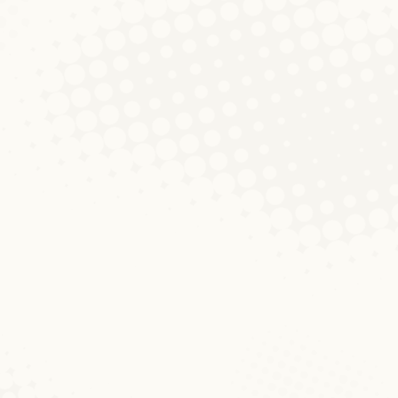
Summer School zum Lëtzebuergesch
entar hinterlassen