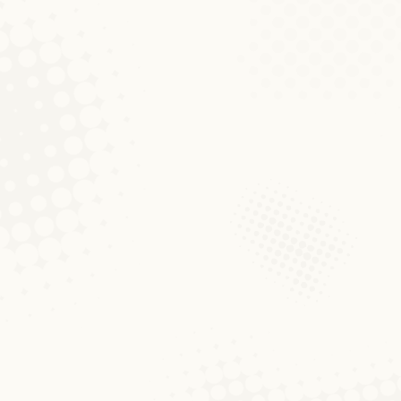
E Réckbléck op eis Zweet 
Aktualitéiten
Von
Sara Martin
7. November 2019
Komm