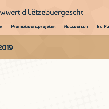
iwwert d'Lëtzebuergescht
n
Promotiounsprojeten
Ressourcen
Eis P
2019