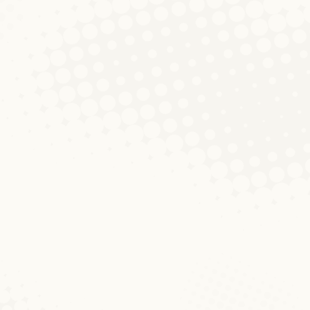
um 1. Advent: „Dass“ vs. „datt“
mber 2019
3 Kommentare
it erëm mat e puer flotten Auswäertungen aus der Sch
gsportal an och op eise Social Media Kanäl (Facebook,
 interessante Variatiounsphenomeener vum Lëtzebue