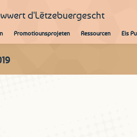
iwwert d'Lëtzebuergescht
n
Promotiounsprojeten
Ressourcen
Eis P
019