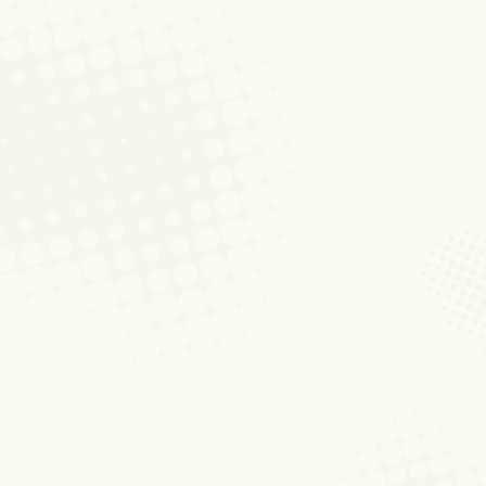
nëssen-App verséissen. Op all
 Instagram an Twitter) e kuerze Video,
rgesche beschäftegt.