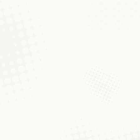
Eis Schnëssen-Auswäertung 
Aktualitéiten
,
Schnëssen
Von
Nathalie Entringer
1. Deze
Och dëst Joer wëlle mir Iech d’Adventszä
Adventssonndeg fannt Dir hei am Fuerschun
deen sech mat jeeweils engem vu villen