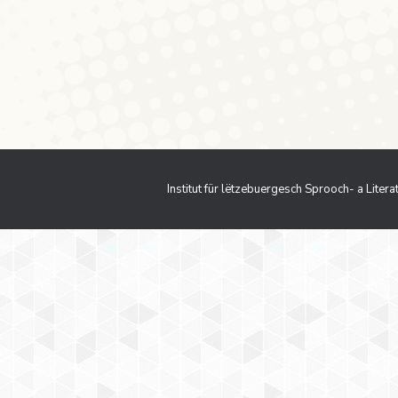
er.innen eis net wéi aner Disziplinnen de Moment dire
 ass de Sproochgebrauch resp. d’Discoursen an dëser
se méi dacks gebraucht ginn, a mat der Presentatioun 
Institut für lëtzebuergesch Sprooch- a Liter