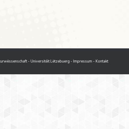
kt am Kader vun der sanitärer Kris
 Zäit analyséieren oder eis mat bestëmmte
vun eise Resultater…
aturwëssenschaft - Universitéit Lëtzebuerg
-
Impressum
-
Kontakt