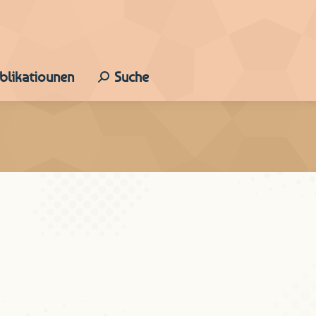
ublikatiounen
Suche
Search:
 all d’Klinicken a