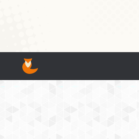
Natierlech kënne mir Sproochwëssenschaftl
engagéieren. Wat mer awer maache kënnen,
Wierder beschäftegen, déi an Zäite wéi dë