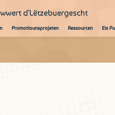
iwwert d'Lëtzebuergescht
n
Promotiounsprojeten
Ressourcen
Eis P
uswäertung als symbolesche Merci un
ringer
20. März 2020
1 Kommentar