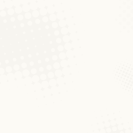
 période 1984-2019, cette étude décrit la
vail du Luxembourg. Il s’agit de la