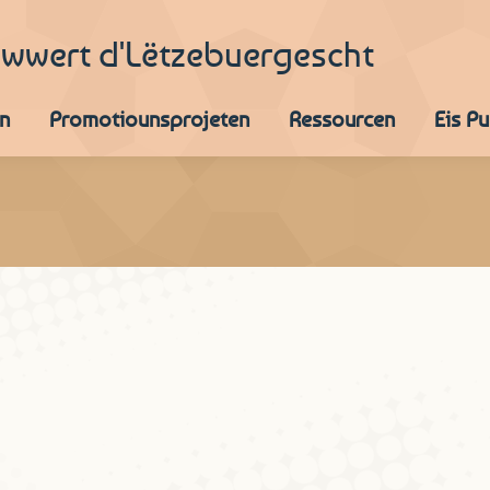
iwwert d'Lëtzebuergescht
n
Promotiounsprojeten
Ressourcen
Eis P