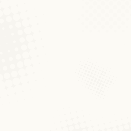
Nei Publikatioun: Sprooch
Aktualitéiten
Von
Fernand Fehlen
13. April 2021
Komm
À partir d’un échantillon d’offres d’empl
variété et l’évolution des compétences ling