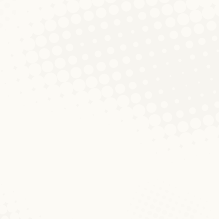
en um Aarbechtsmaart 1984-2019
entar hinterlassen
oi publiées dans le Luxemburger Wort et portant sur la
uistiques exigées (ou souhaitées) sur le marché du tra