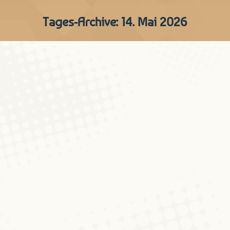
Tages-Archive:
14. Mai 2026
Kee Colloque den 18.5.
Aktualitéiten
Von
Caroline Döhmer
14. Mai 2026
Gudden Owend, de Colloque e Méindeg
(18.5.) mam Jeanne Glesener muss aus
perséinleche Grënn leider ausfalen. An
domat ass de Fréijoerscolloque och scho
fäerdeg fir dëst Semester. Mir soen alle
Leit merci, déi mat dobäi waren! Am
Hierscht geet et weider mat neie