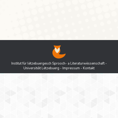
Presentatiounen an neien Diskussiounen! …
plus déi, déi dëst Semester leider hu…
Institut für lëtzebuergesch Sprooch- a Literaturwëssenschaft -
Universitéit Lëtzebuerg
-
Impressum
-
Kontakt