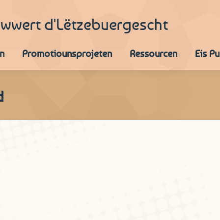
iwwert d'Lëtzebuergescht
n
Promotiounsprojeten
Ressourcen
Eis P
d