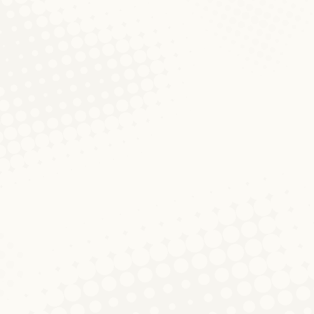
 drastinn.) Am Kader vu menger Dokteraarbecht zu Au
2012 een Opruff an der Press gemaach fir Fräiwëllege
erscheeder tëscht dem Lëtzebuerg
Kommentar hinterlassen
”/“*Der Bier sprengt den Budget für diesen Buffet”. Am
t? Et géif ee wuel grouss Ouere maachen, wann een en 
ieren. Emgedréint dierft eng däitsch Persoun, déi Lët
gung für Promotionsstudierende (ST
ntar hinterlassen
 Universitéit Lëtzebuerg invitéieren op déi éischt „Sp