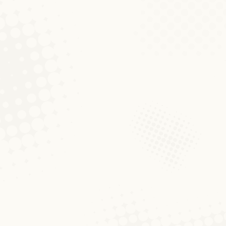
„Vill Gléck am neie [jo:ʁ/j
Diskussionen um Blog
Von
Fränz Conrad
8. Februar 20
(e Gaaschtbäitrag vum Francois Conrad, fré
lescht Wochen honnertfach héieren huet. Wa
Schluss vum Wuert, ënnerscheedlech aus
„Dat ka mer jo eng komisch
fir eng Dokteraarbecht zur
Diskussionen um Blog
Von
Fränz Conrad
15. Oktober 
(Dësen Text gouf mam selwechten Titel d’é