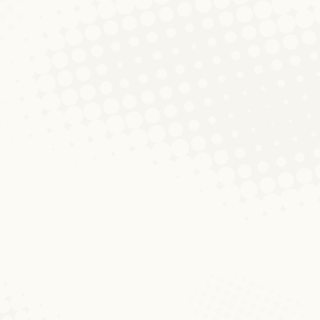
o:ɐ]“: D’Aussprooch vum -r am Auslau
16
Kommentar hinterlassen
iere Mataarbechter/Promovend am Institut) „Vill Gléck 
nn ee gutt nogelauschtert huet, ass engem vläicht opg
geschwat hunn
 Dokteraarbicht ginn.“ Reaktiounen 
 Lëtzebuerger Sprooch
2013
Kommentar hinterlassen
ischt publizéiert an der Zäitschrëft FORUM, Nr. 328, 