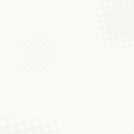
ssproochvarianten am Lëtzebuergeschen un
r ze fannen. Iwwerrascht huet…
eschen an dem Däitschen
aru Flores Flores, François Conrad –
Däitsche géing vun „der Bier“, „der
zebuergesch léiert,…
aPs): 30.-31. Mäerz,
rachwissenschaftliche Tagung für