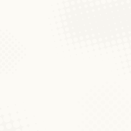
d’Foussnotten, déi an där heite Versioun
der Uni Lëtzebuerg hunn ech am Hierscht 
‚Den/Das Genus‘: Genusënn
Diskussionen um Blog
Von
Fränz Conrad
23. Juli 2013
“*D’Béier sprengt d’Budget fir dëst Buffet
Universitéit Lëtzebuerg Der Bier? D’Buffe
System“ oder „der Highlight“ schwätzen hé
Sprachwissenschaftliche Ta
Universitéit Lëtzebuerg
Aktualitéiten
Von
Fränz Conrad
13. Januar 2012
Komme
D’DoktorantInne vun der Linguistik vun der