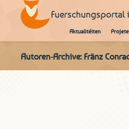
Fuerschungsportal 
Aktualitéiten
Projete
Autoren-Archive:
Fränz Conra