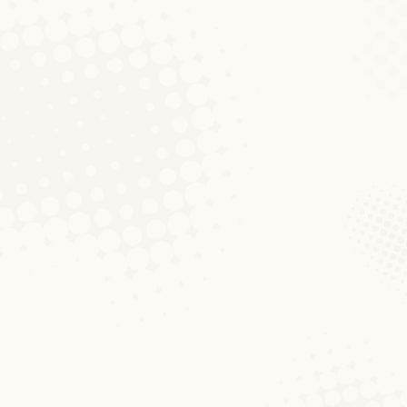
t
am neie Joer!“ E Saz, deen een déi
efall, datt d’Leit d’Wuert Joer, v.a. de
op d’Sich no Fräiwëlleger
Abrëll 2013; do feelen allerdéngs