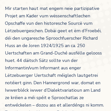
Mir starten haut mat engem neie partizipative
Projet am Kader vum wëssenschaftlechen
Opschaffe vun den historesche Sourcë vum
Lëtzebuergeschen. Dobäi geet et ëm d’Froebéi,
déi den ungaresche Sproochfuerscher Richard
Huss an de Joren 1924/1925 an ca. 250
Uertschaften am Grand-Duché ausfëlle gelooss
huet. 44 däitsch Sätz sollte vun der
Informantin/vum Informant aus enger
Lëtzebuerger Uertschaft méiglech lautgetrei
notéiert ginn. Den Hannergrond war, domat en
Iwwerbléck iwwer d’Dialektvariatioun am Land
ze kréien a méi spéit e Sproochatlas ze
entwéckelen – dozou ass et allerdéngs ni komm.