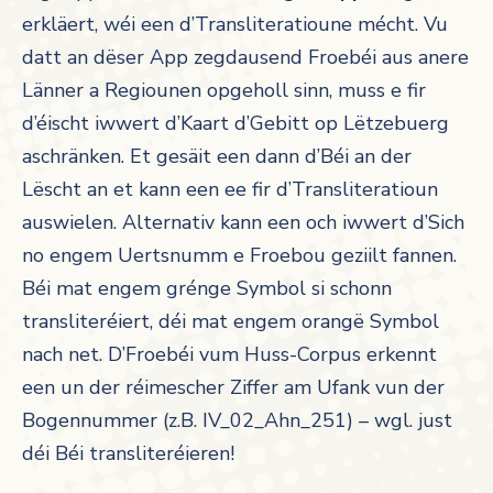
erkläert, wéi een d’Transliteratioune mécht. Vu
datt an dëser App zegdausend Froebéi aus anere
Länner a Regiounen opgeholl sinn, muss e fir
d’éischt iwwert d’Kaart d’Gebitt op Lëtzebuerg
aschränken. Et gesäit een dann d’Béi an der
Lëscht an et kann een ee fir d’Transliteratioun
auswielen. Alternativ kann een och iwwert d’Sich
no engem Uertsnumm e Froebou geziilt fannen.
Béi mat engem grénge Symbol si schonn
transliteréiert, déi mat engem orangë Symbol
nach net. D’Froebéi vum Huss-Corpus erkennt
een un der réimescher Ziffer am Ufank vun der
Bogennummer (z.B. IV_02_Ahn_251) – wgl. just
déi Béi transliteréieren!