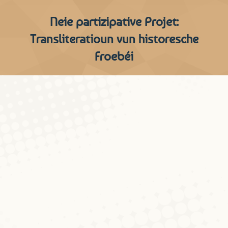
Neie partizipative Projet:
Transliteratioun vun historesche
Froebéi