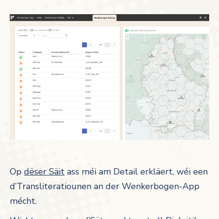
Op
dëser Säit
ass méi am Detail erkläert, wéi een
d’Transliteratiounen an der Wenkerbogen-App
mécht.