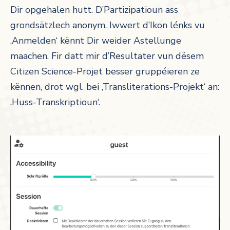
Dir opgehalen hutt. D’Partizipatioun ass
grondsätzlech anonym. Iwwert d’Ikon lénks vu
‚Anmelden‘ kënnt Dir weider Astellunge
maachen. Fir datt mir d’Resultater vun dësem
Citizen Science-Projet besser gruppéieren ze
kënnen, drot wgl. bei ‚Transliterations-Projekt‘ an:
‚Huss-Transkriptioun‘.