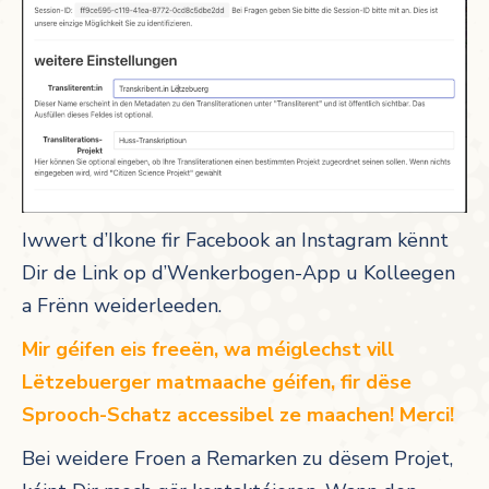
Iwwert d’Ikone fir Facebook an Instagram kënnt
Dir de Link op d’Wenkerbogen-App u Kolleegen
a Frënn weiderleeden.
Mir géifen eis freeën, wa méiglechst vill
Lëtzebuerger matmaache géifen, fir dëse
Sprooch-Schatz accessibel ze maachen! Merci!
Bei weidere Froen a Remarken zu dësem Projet,