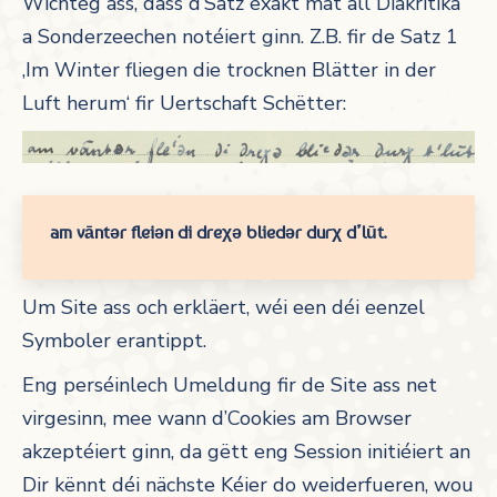
Wichteg ass, dass d’Sätz exakt mat all Diakritika
a Sonderzeechen notéiert ginn. Z.B. fir de Satz 1
‚Im Winter fliegen die trocknen Blätter in der
Luft herum‘ fir Uertschaft Schëtter:
am vāntər fleiən di dreχə bliedər durχ d’lūt.
Um Site ass och erkläert, wéi een déi eenzel
Symboler erantippt.
Eng perséinlech Umeldung fir de Site ass net
virgesinn, mee wann d’Cookies am Browser
akzeptéiert ginn, da gëtt eng Session initiéiert an
Dir kënnt déi nächste Kéier do weiderfueren, wou