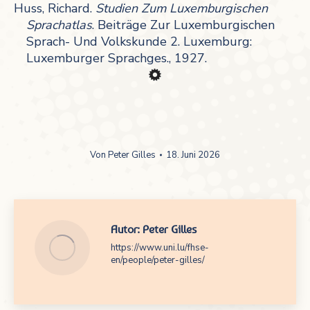
Huss, Richard.
Studien Zum Luxemburgischen
Sprachatlas
. Beiträge Zur Luxemburgischen
Sprach- Und Volkskunde 2. Luxemburg:
Luxemburger Sprachges., 1927.
Von
Peter Gilles
18. Juni 2026
Autor:
Peter Gilles
https://www.uni.lu/fhse-
en/people/peter-gilles/