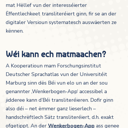
mat Hëllef vun der interesséierter
Ëffentlechkeet transliteréiert ginn, fir se an der
digitaler Versioun systematesch auswäerten ze
kënnen.
Wéi kann ech matmaachen?
A Kooperatioun mam Forschungsinstitut
Deutscher Sprachatlas vun der Universitéit
Marburg sinn dës Béi vun elo un an der sou
genannter ‚Wenkerbogen-App‘ accessibel a
jidderee kann d’Béi transliteréieren. Dofir ginn
also déi – net ëmmer ganz lieserlech –
handschrëftlech Sätz transliteréiert, d.h. exakt
ofgetippt. An der
Wenkerbogen-App
ass genee