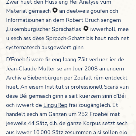
Zwar huet den Huss eng Rei Analyse vum
Material gemaach
an deelweis goufen och
Informatiounen an dem Robert Bruch sengem
‚Luxemburgischer Sprachatlas‘
iwwerholl, mee
u sech ass dëse Sprooch-Schatz bis haut nach net
systematesch ausgewäert ginn.
D’Froebéi ware fir eng laang Zäit verluer, ier de
Jean-Claude Muller
se am Joer 2008 an engem
Archiv a Siebenbürgen per Zoufall rëm entdeckt
huet. An eisem Institut si professionell Scans vun
dëse Béi gemaach ginn a säit kuerzem sinn d’Béi
och iwwert de
LinguRep
fräi zougänglech. Et
handelt sech am Ganzen um 252 Froebéi mat
jeeweils 44 Sätz, d.h. de ganze Korpus setzt sech
aus iwwer 10.000 Sätz zesummen a si sollen elo