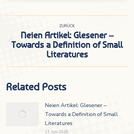
Kommentarnavigation
ZURÜCK
Neien Artikel: Glesener –
Towards a Definition of Small
Vorheriger
Literatures
Beitrag:
Related Posts
Neien Artikel: Glesener –
Towards a Definition of Small
Literatures
13. Juni 2026