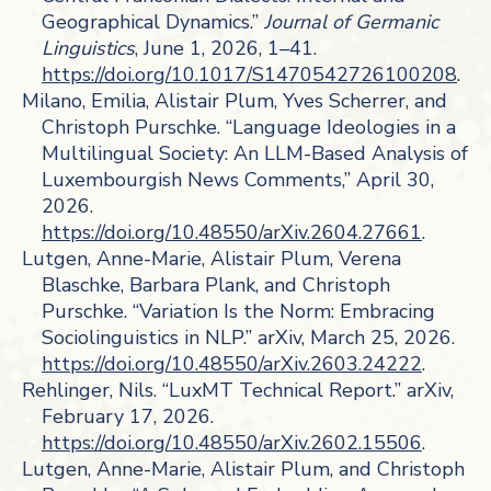
Geographical Dynamics.”
Journal of Germanic
Linguistics
, June 1, 2026, 1–41.
https://doi.org/10.1017/S1470542726100208
.
Milano, Emilia, Alistair Plum, Yves Scherrer, and
Christoph Purschke. “Language Ideologies in a
Multilingual Society: An LLM-Based Analysis of
Luxembourgish News Comments,” April 30,
2026.
https://doi.org/10.48550/arXiv.2604.27661
.
Lutgen, Anne-Marie, Alistair Plum, Verena
Blaschke, Barbara Plank, and Christoph
Purschke. “Variation Is the Norm: Embracing
Sociolinguistics in NLP.” arXiv, March 25, 2026.
https://doi.org/10.48550/arXiv.2603.24222
.
Rehlinger, Nils. “LuxMT Technical Report.” arXiv,
February 17, 2026.
https://doi.org/10.48550/arXiv.2602.15506
.
Lutgen, Anne-Marie, Alistair Plum, and Christoph