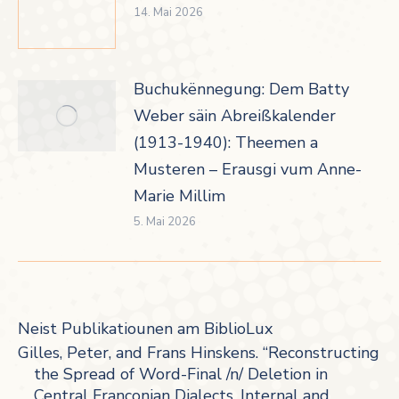
14. Mai 2026
Buchukënnegung: Dem Batty
Weber säin Abreißkalender
(1913-1940): Theemen a
Musteren – Erausgi vum Anne-
Marie Millim
5. Mai 2026
Neist Publikatiounen am BiblioLux
Gilles, Peter, and Frans Hinskens. “Reconstructing
the Spread of Word-Final /n/ Deletion in
Central Franconian Dialects. Internal and