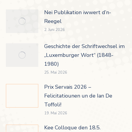
Nei Publikation iwwert d’n-
Reegel
2. Juni 2026
Geschichte der Schriftwechsel im
„Luxemburger Wort“ (1848-
1980)
25. Mai 2026
Prix Servais 2026 –
Felicitatiounen un de Ian De
Toffoli!
19. Mai 2026
Kee Colloque den 18.5.