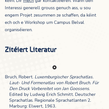
kéint Dir
mech
gär kontaktéieren. Wann den
Interessi generell grouss genuch ass, u sou
engem Projet zesummen ze schaffen, da kéint
ech och e Workshop um Campus Belval
organiséieren.
Zitéiert Literatur
Bruch, Robert.
Luxemburgischer Sprachatlas.
Laut- Und Formenatlas von Robert Bruch. Für
Den Druck Vorbereitet von Jan Goossens
.
Edited by Ludwig Erich Schmitt. Deutscher
Sprachatlas. Regionale Sprachatlanten 2.
Marburg: Elwert, 1963.