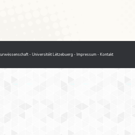
 «Kinderschreck: Begleiter des hl.
an unartige Kinder); 2) «unwirscher,…
aturwëssenschaft - Universitéit Lëtzebuerg
-
Impressum
-
Kontakt