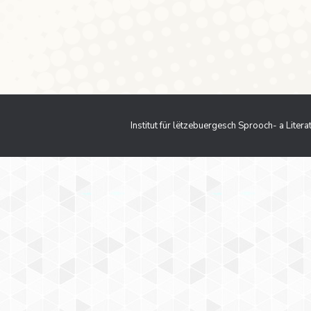
ger (Bock), Husiger Man (dafür Stadtlux. alt Kibo) M.: 1)
stécht dech a säi Sak, hëlt dech op d’Hechel (Drohung 
Institut für lëtzebuergesch Sprooch- a Liter