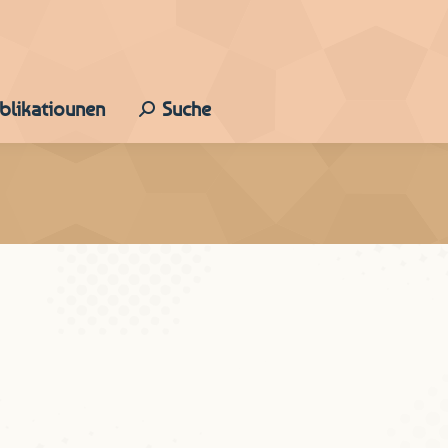
ublikatiounen
Suche
Search:
bezeechnung Houseker. D’LWB schreift