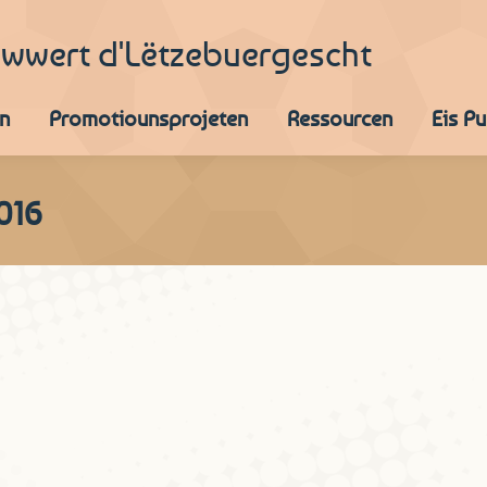
iwwert d'Lëtzebuergescht
n
Promotiounsprojeten
Ressourcen
Eis P
016
r?
3. Dezember 2016
Kommentar hinterlassen
 kaum Hiweiser iwwert d’Etymologie vun der Persoune