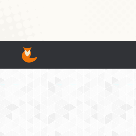
just: Houseker, Housiker (Bock), Echt. Husi
Nikolaus» — den H. hëlt dech a séng Hatt, 