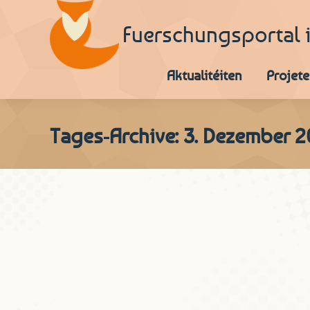
Fuerschungsportal 
Aktualitéiten
Projete
Tages-Archive:
3. Dezember 2
Vu wou kënnt den Houseke
D'Wuert vum Mount
,
Sproochgeschicht
Von
Peter Gilles
Déi lëtzebuergesch Dictionnairë liwwere