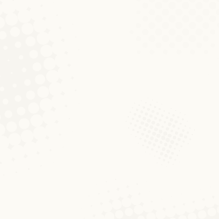
Op e Patt mat der Luxembu
Aktualitéiten
Von
Nathalie Entringer
8. Oktober 2019
K
Dëst Joer ass et nees esou wäit: De 7. Nov
ouverte bei eis um Campus Belval. Ganz no