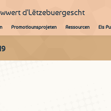
iwwert d'Lëtzebuergescht
n
Promotiounsprojeten
Ressourcen
Eis P
19