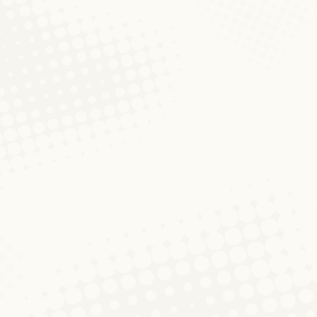
d’Lëtzebuergescht an d’Lëtzebuerger Literature…