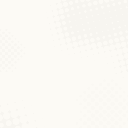
Abléck an déi aktuell Fuerschung iwwert 