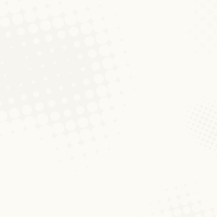
och- a Literaturwëssenschaft eng Porte
e mir Iech op en Apéro , bei deem Dir en