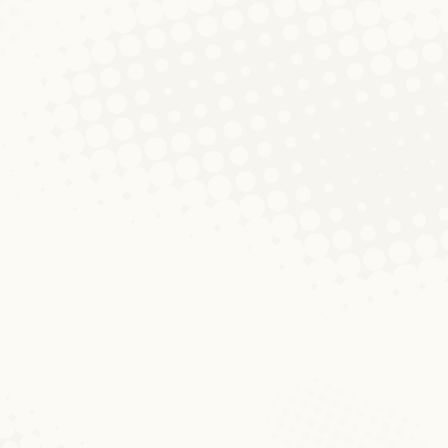
rgistik
ommentar hinterlassen
ember organiséiert d’Institut fir lëtzebuergesch Spro
m Motto “Op e Patt mat der Luxemburgistik” invitéier