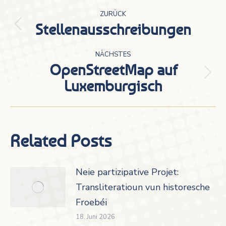
Kommentarnavigation
ZURÜCK
Stellenausschreibungen
Vorheriger
Beitrag:
NÄCHSTES
OpenStreetMap auf
Nächster
Luxemburgisch
Beitrag:
Related Posts
Neie partizipative Projet:
Transliteratioun vun historesche
Froebéi
18. Juni 2026