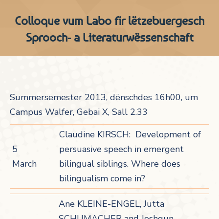
Colloque vum Labo fir lëtzebuergesch
Sprooch- a Literaturwëssenschaft
Summersemester 2013, dënschdes 16h00, um
Campus Walfer, Gebai X, Sall 2.33
Claudine KIRSCH: Development of
5
persuasive speech in emergent
March
bilingual siblings. Where does
bilingualism come in?
Ane KLEINE-ENGEL, Jutta
SCHUMACHER and Joshgun