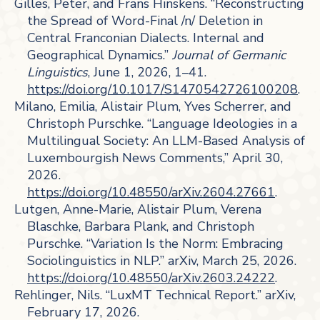
Gilles, Peter, and Frans Hinskens. “Reconstructing
the Spread of Word-Final /n/ Deletion in
Central Franconian Dialects. Internal and
Geographical Dynamics.”
Journal of Germanic
Linguistics
, June 1, 2026, 1–41.
https://doi.org/10.1017/S1470542726100208
.
Milano, Emilia, Alistair Plum, Yves Scherrer, and
Christoph Purschke. “Language Ideologies in a
Multilingual Society: An LLM-Based Analysis of
Luxembourgish News Comments,” April 30,
2026.
https://doi.org/10.48550/arXiv.2604.27661
.
Lutgen, Anne-Marie, Alistair Plum, Verena
Blaschke, Barbara Plank, and Christoph
Purschke. “Variation Is the Norm: Embracing
Sociolinguistics in NLP.” arXiv, March 25, 2026.
https://doi.org/10.48550/arXiv.2603.24222
.
Rehlinger, Nils. “LuxMT Technical Report.” arXiv,
February 17, 2026.