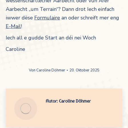
wëssenschaftlecher Aarbecht oder vun Ärer
Aarbecht „um Terrain“? Dann drot Iech einfach
iwwer dëse
Formulaire
an oder schreift mer eng
E-Mail
!
Iech all e gudde Start an déi nei Woch
Caroline
Von
Caroline Döhmer
20. Oktober 2025
Autor:
Caroline Döhmer