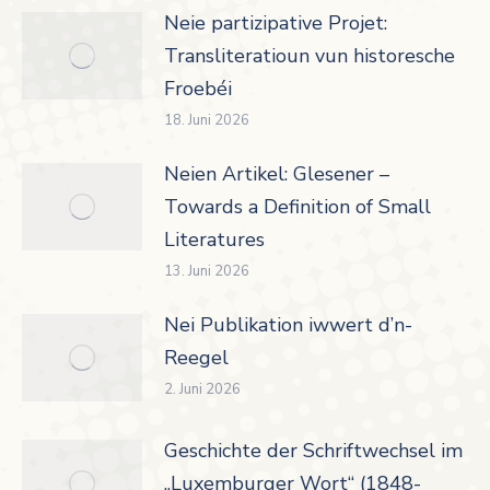
Neie partizipative Projet:
Transliteratioun vun historesche
Froebéi
18. Juni 2026
Neien Artikel: Glesener –
Towards a Definition of Small
Literatures
13. Juni 2026
Nei Publikation iwwert d’n-
Reegel
2. Juni 2026
Geschichte der Schriftwechsel im
„Luxemburger Wort“ (1848-