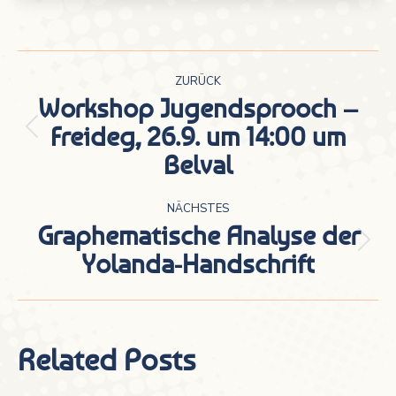
Kommentarnavigation
ZURÜCK
Workshop Jugendsprooch –
Freideg, 26.9. um 14:00 um
Vorheriger
Belval
Beitrag:
NÄCHSTES
Graphematische Analyse der
Nächster
Yolanda-Handschrift
Beitrag:
Related Posts