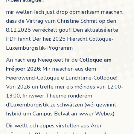
Moien alleguer,
mir wëllen Iech just drop opmierksam maachen,
dass de Virtrag vum Christine Schmit op den
8.12.2025 verréckelt gouf! Den aktualiséierte
PDF fannt Der hei:
2025 Hierscht Colloque-
Luxemburgistik-Programm
An nach eng Neiegkeet fir de
Colloque am
Fréijoer 2026
: Mir maachen aus dem
Feierowend-Colloque e Lunchtime-Colloque!
Vun 2026 un treffe mer eis méindes vun 12:00-
13:00, fir iwwer Theeme ronderëm
d’Luxemburgistik ze schwätzen (wéi gewinnt
hybrid um Campus Belval an iwwer Webex).
Dir wëllt och eppes virstellen aus Ärer