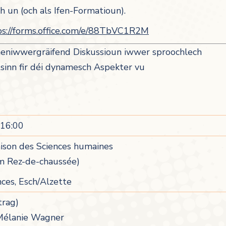
n (och als Ifen-Formatioun).
ps://forms.office.com/e/88TbVC1R2M
eniwwergräifend Diskussioun iwwer sproochlech
sinn fir déi dynamesch Aspekter vu
-16:00
ison des Sciences humaines
um Rez-de-chaussée)
nces, Esch/Alzette
trag)
Mélanie Wagner