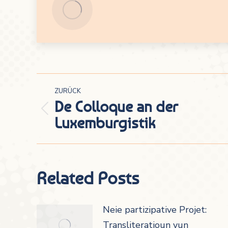
Kommentarnavigation
ZURÜCK
De Colloque an der
Vorheriger
Luxemburgistik
Beitrag:
Related Posts
Neie partizipative Projet:
Transliteratioun vun