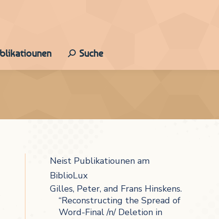
ublikatiounen
Suche
Search:
Neist Publikatiounen am
BiblioLux
Gilles, Peter, and Frans Hinskens.
“Reconstructing the Spread of
Word-Final /n/ Deletion in