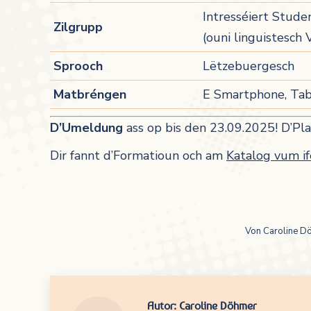
Intresséiert Stude
Zilgrupp
(ouni linguistesch 
Sprooch
Lëtzebuergesch
Matbréngen
E Smartphone, Tabl
D’Umeldung
ass op bis den 23.09.2025! D’Plaz
Dir fannt d’Formatioun och am
Katalog vum i
Von
Caroline D
Autor:
Caroline Döhmer