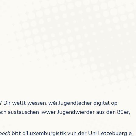
un? Dir wëllt wëssen, wéi Jugendlecher digital op
ech austauschen iwwer Jugendwierder aus den 80er,
ooch
bitt d’Luxemburgistik vun der Uni Lëtzebuerg e