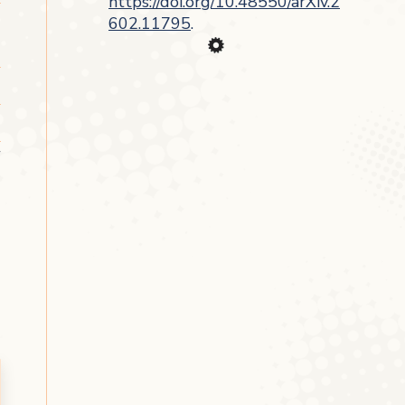
https://doi.org/10.48550/arXiv.2
602.11795
.