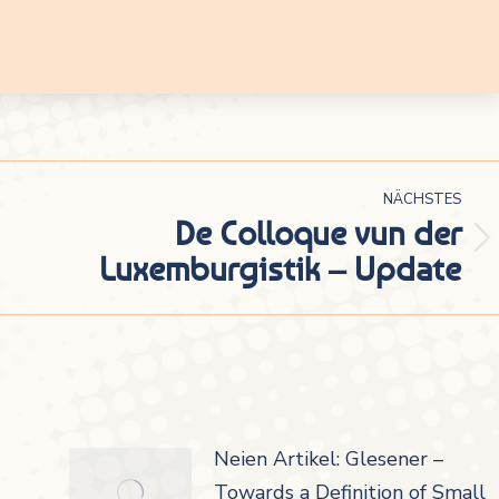
NÄCHSTES
De Colloque vun der
Nächster
Luxemburgistik – Update
Beitrag:
Neien Artikel: Glesener –
Towards a Definition of Small