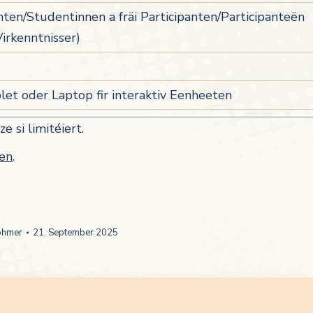
nten/Studentinnen a fräi Participanten/Participanteën
Virkenntnisser)
et oder Laptop fir interaktiv Eenheeten
e si limitéiert.
fen
.
öhmer
21. September 2025