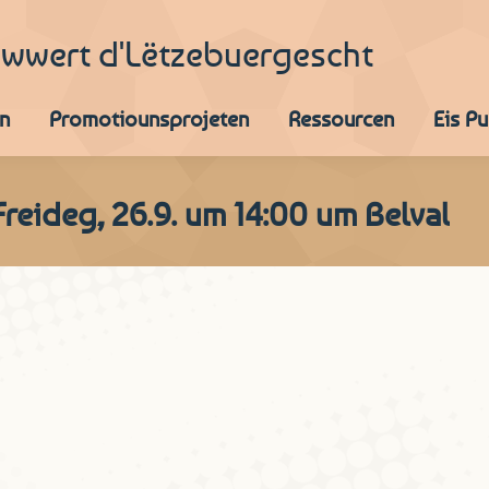
iwwert d'Lëtzebuergescht
n
Promotiounsprojeten
Ressourcen
Eis P
eideg, 26.9. um 14:00 um Belval