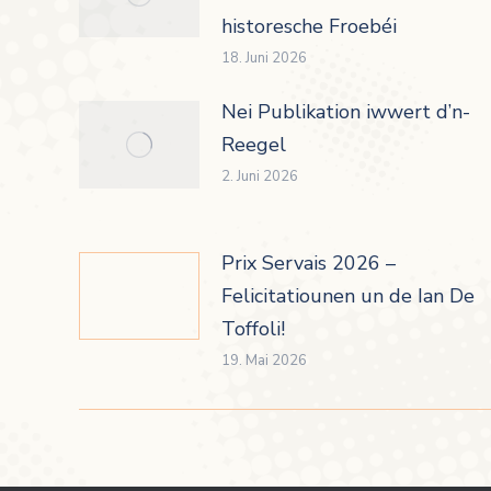
historesche Froebéi
18. Juni 2026
Nei Publikation iwwert d’n-
Reegel
2. Juni 2026
Prix Servais 2026 –
Felicitatiounen un de Ian De
Toffoli!
19. Mai 2026