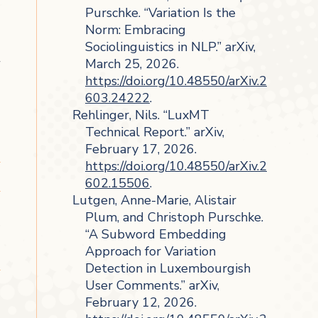
Purschke. “Variation Is the
Norm: Embracing
Sociolinguistics in NLP.” arXiv,
March 25, 2026.
https://doi.org/10.48550/arXiv.2
603.24222
.
Rehlinger, Nils. “LuxMT
Technical Report.” arXiv,
February 17, 2026.
https://doi.org/10.48550/arXiv.2
602.15506
.
Lutgen, Anne-Marie, Alistair
Plum, and Christoph Purschke.
“A Subword Embedding
Approach for Variation
Detection in Luxembourgish
User Comments.” arXiv,
February 12, 2026.