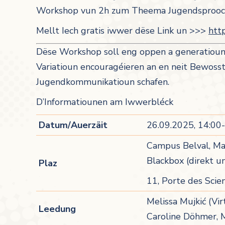
Workshop vun 2h zum Theema Jugendsprooch u
Mellt Iech gratis iwwer dëse Link un >>>
htt
Dëse Workshop soll eng oppen a generatioun
Variatioun encouragéieren an en neit Bewosst
Jugendkommunikatioun schafen.
D’Informatiounen am Iwwerbléck
Datum/Auerzäit
26.09.2025, 14:00
Campus Belval, Ma
Blackbox (direkt 
Plaz
11, Porte des Scie
Melissa Mujkić (Vir
Leedung
Caroline Döhmer, 