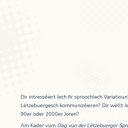
Dir intresséiert Iech fir sproochlech Variatio
Lëtzebuergesch kommunizéieren? Dir wëllt I
90er oder 2000er Joren?
Am Kader vum
Dag vun der Lëtzebuerger Spr