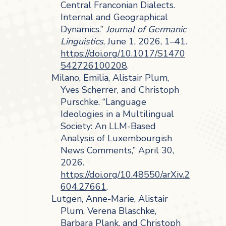
Central Franconian Dialects.
Internal and Geographical
Dynamics.”
Journal of Germanic
Linguistics
, June 1, 2026, 1–41.
https://doi.org/10.1017/S1470
542726100208
.
Milano, Emilia, Alistair Plum,
Yves Scherrer, and Christoph
Purschke. “Language
Ideologies in a Multilingual
Society: An LLM-Based
Analysis of Luxembourgish
News Comments,” April 30,
2026.
https://doi.org/10.48550/arXiv.2
604.27661
.
Lutgen, Anne-Marie, Alistair
Plum, Verena Blaschke,
Barbara Plank, and Christoph