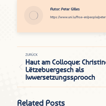
Autor:
Peter Gilles
https://www.uni.lu/fhse-en/people/peter
Kommentarnavigation
ZURÜCK
Haut am Colloque: Christin
Lëtzebuergesch als
Vorheriger
Iwwersetzungssprooch
Beitrag:
Related Posts