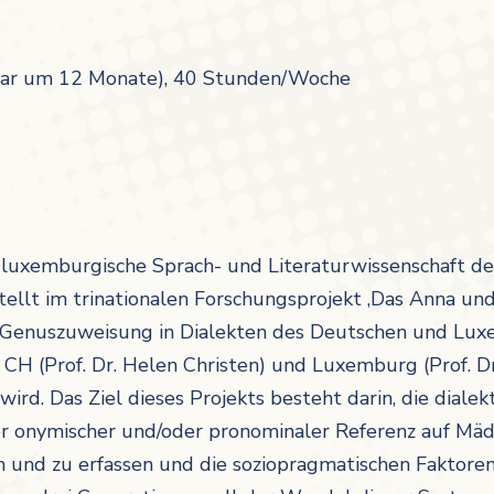
rbar um 12 Monate), 40 Stunden/Woche
ür luxemburgische Sprach- und Literaturwissenschaft 
stellt im trinationalen Forschungsprojekt ‚Das Anna u
 Genuszuweisung in Dialekten des Deutschen und Luxem
, CH (Prof. Dr. Helen Christen) und Luxemburg (Prof. Dr
rd. Das Ziel dieses Projekts besteht darin, die dial
 onymischer und/oder pronominaler Referenz auf Mäd
n und zu erfassen und die soziopragmatischen Faktoren