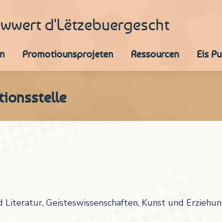
iwwert d'Lëtzebuergescht
n
Promotiounsprojeten
Ressourcen
Eis P
ionsstelle
d Literatur, Geisteswissenschaften, Kunst und Erzieh