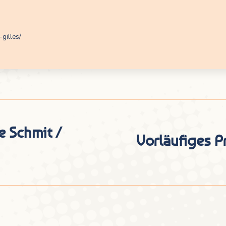
-gilles/
e Schmit /
Vorläufiges P
Nächster
Beitrag: