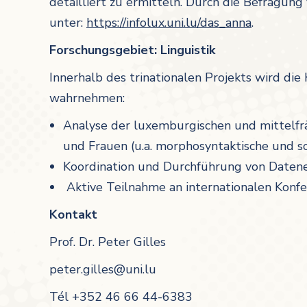
detailliert zu ermitteln. Durch die Befragu
unter:
https://infolux.uni.lu/das_anna
.
Forschungsgebiet: Linguistik
Innerhalb des trinationalen Projekts wird die
wahrnehmen:
Analyse der luxemburgischen und mittelfr
und Frauen (u.a. morphosyntaktische und 
Koordination und Durchführung von Daten
Aktive Teilnahme an internationalen Konf
Kontakt
Prof. Dr. Peter Gilles
peter.gilles@uni.lu
Tél +352 46 66 44-6383