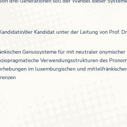
ng von drei Generationen soll der Wandel dieser Syste
 Kandidatin/der Kandidat unter der Leitung von Prof. 
änkischen Genussysteme für mit neutraler onymischer
soziopragmatische Verwendungsstrukturen des Pronom
erhebungen im luxemburgischen und mittelfränkische
erenzen