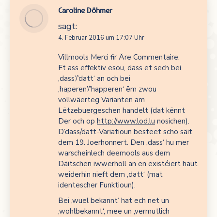
Caroline Döhmer
sagt:
4. Februar 2016 um 17:07 Uhr
Villmools Merci fir Äre Commentaire.
Et ass effektiv esou, dass et sech bei
‚dass’/’datt‘ an och bei
‚haperen’/’happeren‘ ëm zwou
vollwäerteg Varianten am
Lëtzebuergeschen handelt (dat kënnt
Der och op
http://www.lod.lu
nosichen).
D’dass/datt-Variatioun besteet scho säit
dem 19. Joerhonnert. Den ‚dass‘ hu mer
warscheinlech deemools aus dem
Däitschen iwwerholl an en existéiert haut
weiderhin nieft dem ‚datt‘ (mat
identescher Funktioun).
Bei ‚wuel bekannt‘ hat ech net un
‚wohlbekannt‘, mee un ‚vermutlich