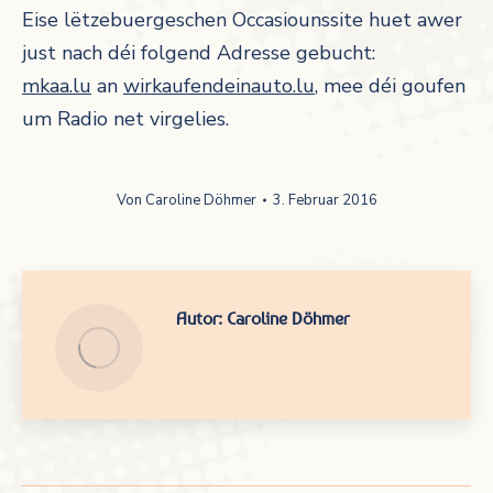
Eise lëtzebuergeschen Occasiounssite huet awer
just nach déi folgend Adresse gebucht:
mkaa.lu
an
wirkaufendeinauto.lu
, mee déi goufen
um Radio net virgelies.
Von
Caroline Döhmer
3. Februar 2016
Autor:
Caroline Döhmer