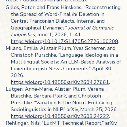
Gilles, Peter, and Frans Hinskens. “Reconstructing
the Spread of Word-Final /n/ Deletion in
Central Franconian Dialects. Internal and
Geographical Dynamics.”
Journal of Germanic
Linguistics
, June 1, 2026, 1–41.
https://doi.org/10.1017/S1470542726100208
.
Milano, Emilia, Alistair Plum, Yves Scherrer, and
Christoph Purschke. “Language Ideologies in a
Multilingual Society: An LLM-Based Analysis of
Luxembourgish News Comments,” April 30,
2026.
https://doi.org/10.48550/arXiv.2604.27661
.
Lutgen, Anne-Marie, Alistair Plum, Verena
Blaschke, Barbara Plank, and Christoph
Purschke. “Variation Is the Norm: Embracing
Sociolinguistics in NLP.” arXiv, March 25, 2026.
https://doi.org/10.48550/arXiv.2603.24222
.
Rehlinger, Nils. “LuxMT Technical Report.” arXiv,