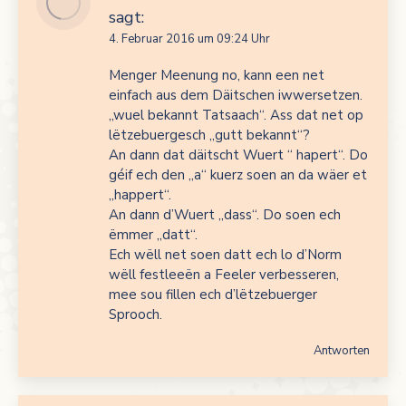
sagt:
4. Februar 2016 um 09:24 Uhr
Menger Meenung no, kann een net
einfach aus dem Däitschen iwwersetzen.
„wuel bekannt Tatsaach“. Ass dat net op
lëtzebuergesch „gutt bekannt“?
An dann dat däitscht Wuert “ hapert“. Do
géif ech den „a“ kuerz soen an da wäer et
„happert“.
An dann d’Wuert „dass“. Do soen ech
ëmmer „datt“.
Ech wëll net soen datt ech lo d’Norm
wëll festleeën a Feeler verbesseren,
mee sou fillen ech d’lëtzebuerger
Sprooch.
Antworten