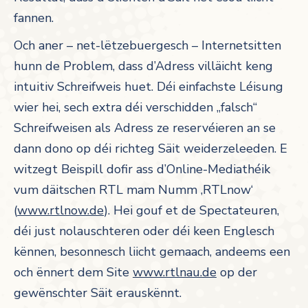
fannen.
Och aner – net-lëtzebuergesch – Internetsitten
hunn de Problem, dass d’Adress villäicht keng
intuitiv Schreifweis huet. Déi einfachste Léisung
wier hei, sech extra déi verschidden „falsch“
Schreifweisen als Adress ze reservéieren an se
dann dono op déi richteg Säit weiderzeleeden. E
witzegt Beispill dofir ass d’Online-Mediathéik
vum däitschen RTL mam Numm ‚RTLnow‘
(
www.rtlnow.de
). Hei gouf et de Spectateuren,
déi just nolauschteren oder déi keen Englesch
kënnen, besonnesch liicht gemaach, andeems een
och ënnert dem Site
www.rtlnau.de
op der
gewënschter Säit erauskënnt.