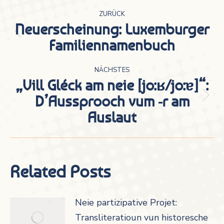
Kommentarnavigation
ZURÜCK
Neuerscheinung: Luxemburger
Vorheriger
Familiennamenbuch
Beitrag:
NÄCHSTES
„Vill Gléck am neie [jo:ʁ/jo:ɐ]“:
D’Aussprooch vum -r am
Nächster
Auslaut
Beitrag:
Related Posts
Neie partizipative Projet:
Transliteratioun vun historesche