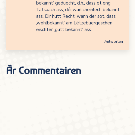
bekannt‘ geduecht, d.h., dass et eng
Tatsaach ass, déi warscheinlech bekannt
ass. Dir hutt Recht, wann der sot, dass
‚wohlbekannt‘ am Lëtzebuergeschen
éischter ‚gutt bekannt‘ ass.
Antworten
Är Commentairen