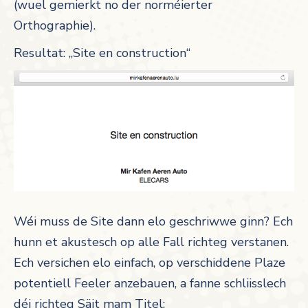
(wuel gemierkt no der norméierter
Orthographie).
Resultat: „Site en construction“
Wéi muss de Site dann elo geschriwwe ginn? Ech
hunn et akustesch op alle Fall richteg verstanen.
Ech versichen elo einfach, op verschiddene Plaze
potentiell Feeler anzebauen, a fanne schliisslech
déi richteg Säit mam Titel: