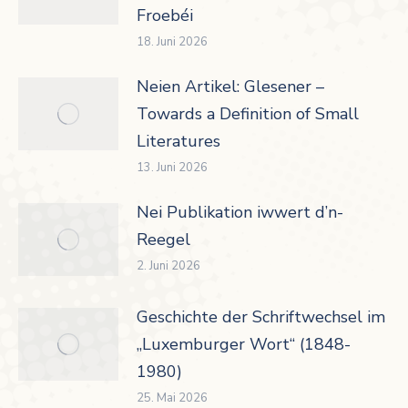
Froebéi
18. Juni 2026
Neien Artikel: Glesener –
Towards a Definition of Small
Literatures
13. Juni 2026
Nei Publikation iwwert d’n-
Reegel
2. Juni 2026
Geschichte der Schriftwechsel im
„Luxemburger Wort“ (1848-
1980)
25. Mai 2026