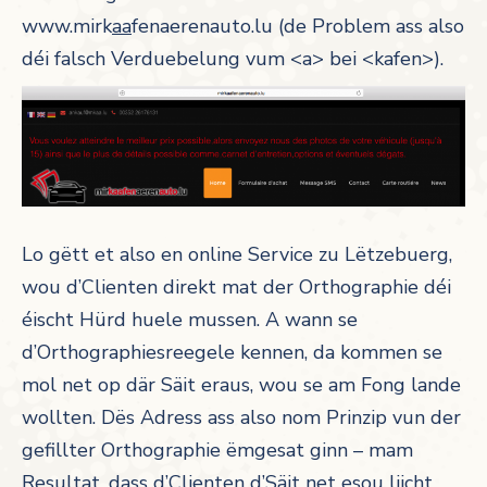
www.mirk
aa
fenaerenauto.lu (de Problem ass also
déi falsch Verduebelung vum <a> bei <kafen>).
Lo gëtt et also en online Service zu Lëtzebuerg,
wou d’Clienten direkt mat der Orthographie déi
éischt Hürd huele mussen. A wann se
d’Orthographiesreegele kennen, da kommen se
mol net op där Säit eraus, wou se am Fong lande
wollten. Dës Adress ass also nom Prinzip vun der
gefillter Orthographie ëmgesat ginn – mam
Resultat, dass d’Clienten d’Säit net esou liicht