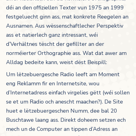
déi an den offiziellen Texter vun 1975 an 1999
festgeluecht ginn ass, mat konkrete Reegelen an
Ausnamen. Aus wëssenschaftlecher Perspektiv
ass et natierlech ganz intressant, wéi
d’Verhältnes tëscht der gefillter an der
norméierter Orthographie ass. Wat dat awer am
Alldag bedeite kann, weist dëst Beispill:
Um lëtzebuergesche Radio leeft am Moment
eng Reklamm fir en Internetsite, wou
d’Internetadress einfach virgelies gëtt (wéi sollen
se et um Radio och anescht maachen?). De Site
huet e lëtzebuergeschen Numm, dee bal 20
Buschtawe laang ass. Direkt doheem setzen ech
mech un de Computer an tippen d’Adress an