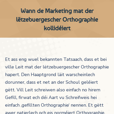
Wann de Marketing mat der
lëtzebuergescher Orthographie
kollidéiert
Et ass eng wuel bekannten Tatsaach, dass et bei
ville Leit mat der lëtzebuergescher Orthographie
hapert. Den Haaptgrond läit warscheinlech
dorunner, dass et net an der Schoul geléiert
gëtt. Vill Leit schreiwen also einfach no hirem
Gefill, firwat ech déi Aart vu Schreifweis hei
einfach ‚gefillten Orthographie‘ nennen. Et gëtt
awer natierlech och eis norméiert Orthographie,