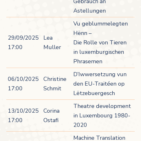
Gebrauch an
Astellungen
Vu geblummelegten
Hënn –
29/09/2025
Lea
Die Rolle von Tieren
17:00
Muller
in luxemburgischen
Phrasemen
D’Iwwersetzung vun
06/10/2025
Christine
den EU-Traitéen op
17:00
Schmit
Lëtzebuergesch
Theatre development
13/10/2025
Corina
in Luxembourg 1980-
17:00
Ostafi
2020
Machine Translation