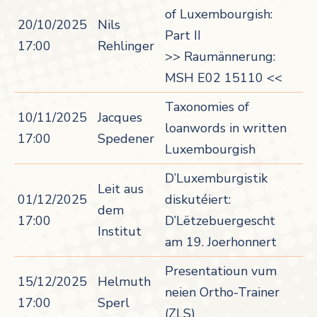
of Luxembourgish:
20/10/2025
Nils
Part II
17:00
Rehlinger
>> Raumännerung:
MSH E02 15110 <<
Taxonomies of
10/11/2025
Jacques
loanwords in written
17:00
Spedener
Luxembourgish
D’Luxemburgistik
Leit aus
01/12/2025
diskutéiert:
dem
17:00
D’Lëtzebuergescht
Institut
am 19. Joerhonnert
Presentatioun vum
15/12/2025
Helmuth
neien Ortho-Trainer
17:00
Sperl
(ZLS)