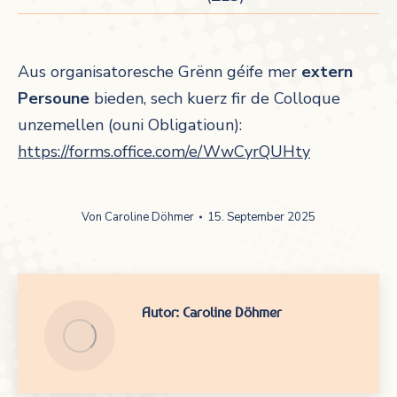
Aus organisatoresche Grënn géife mer
extern
Persoune
bieden, sech kuerz fir de Colloque
unzemellen (ouni Obligatioun):
https://forms.office.com/e/WwCyrQUHty
Von
Caroline Döhmer
15. September 2025
Autor:
Caroline Döhmer