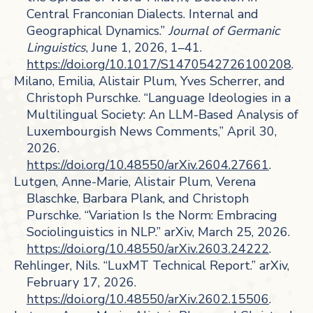
Central Franconian Dialects. Internal and
Geographical Dynamics.”
Journal of Germanic
Linguistics
, June 1, 2026, 1–41.
https://doi.org/10.1017/S1470542726100208
.
Milano, Emilia, Alistair Plum, Yves Scherrer, and
Christoph Purschke. “Language Ideologies in a
Multilingual Society: An LLM-Based Analysis of
Luxembourgish News Comments,” April 30,
2026.
https://doi.org/10.48550/arXiv.2604.27661
.
Lutgen, Anne-Marie, Alistair Plum, Verena
Blaschke, Barbara Plank, and Christoph
Purschke. “Variation Is the Norm: Embracing
Sociolinguistics in NLP.” arXiv, March 25, 2026.
https://doi.org/10.48550/arXiv.2603.24222
.
Rehlinger, Nils. “LuxMT Technical Report.” arXiv,
February 17, 2026.
https://doi.org/10.48550/arXiv.2602.15506
.