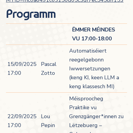
MTID=mc0a6491c63250d05c3df7ec5458ff153
Programm
ËMMER MÉINDES
VU 17:00-18:00
Automatiséiert
reegelgebonn
15/09/2025
Pascal
Iwwersetzungen
17:00
Zotto
(keng KI, keen LLM a
keng klassesch MI)
Méisproocheg
Praktike vu
22/09/2025
Lou
Grenzgänger*innen zu
17:00
Pepin
Lëtzebuerg –