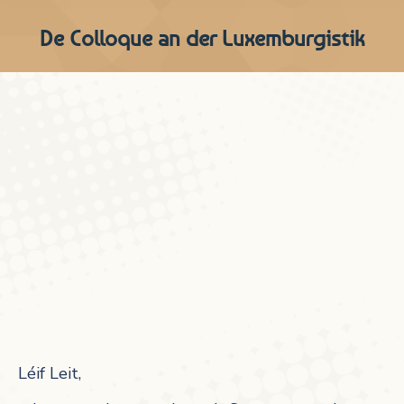
De Colloque an der Luxemburgistik
Léif Leit,