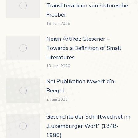
Transliteratioun vun historesche
Froebéi
18. Juni 2026
Neien Artikel: Glesener –
Towards a Definition of Small
Literatures
13. Juni 2026
Nei Publikation iwwert d’n-
Reegel
2. Juni 2026
Geschichte der Schriftwechsel im
„Luxemburger Wort“ (1848-
1980)