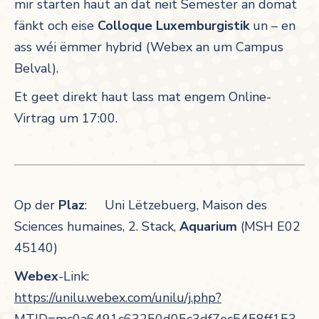
mir starten haut an dat neit Semester an domat
fänkt och eise
Colloque Luxemburgistik
un – en
ass wéi ëmmer hybrid (Webex an um Campus
Belval).
Et geet direkt haut lass mat engem Online-
Virtrag um 17:00.
Op der
Plaz
: Uni Lëtzebuerg, Maison des
Sciences humaines, 2. Stack,
Aquarium
(MSH E02
45140)
Webex
-Link:
https://unilu.webex.com/unilu/j.php?