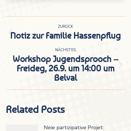
Kommentarnavigation
ZURÜCK
Notiz zur Familie Hassenpflug
Vorheriger
Beitrag:
NÄCHSTES
Workshop Jugendsprooch –
Freideg, 26.9. um 14:00 um
Nächster
Belval
Beitrag:
Related Posts
Neie partizipative Projet: