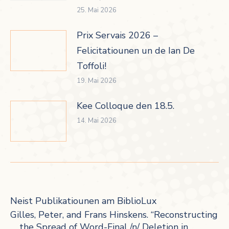
25. Mai 2026
Prix Servais 2026 –
Felicitatiounen un de Ian De
Toffoli!
19. Mai 2026
Kee Colloque den 18.5.
14. Mai 2026
Neist Publikatiounen am BiblioLux
Gilles, Peter, and Frans Hinskens. “Reconstructing
the Spread of Word-Final /n/ Deletion in