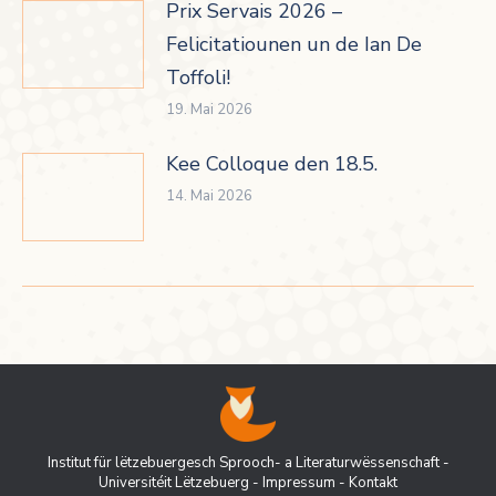
Prix Servais 2026 –
Felicitatiounen un de Ian De
Toffoli!
19. Mai 2026
Kee Colloque den 18.5.
14. Mai 2026
Institut für lëtzebuergesch Sprooch- a Literaturwëssenschaft -
Universitéit Lëtzebuerg
-
Impressum
-
Kontakt