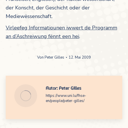
der Konscht, der Geschicht oder der
Mediewëssenschaft.
Virleefeg Informatiounen iwwert de Programm
an d’Aschreiwung fënnt een hei
.
Von
Peter Gilles
12. Mai 2009
Autor:
Peter Gilles
https://www.uni.lu/fhse-
en/people/peter-gilles/