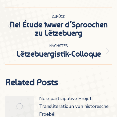
Kommentarnavigation
ZURÜCK
Nei Étude iwwer d’Sproochen
Vorheriger
zu Lëtzebuerg
Beitrag:
NÄCHSTES
Lëtzebuergistik-Colloque
Nächster
Beitrag:
Related Posts
Neie partizipative Projet:
Transliteratioun vun historesche
Froebéi