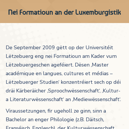
Nei Formatioun an der Luxemburgistik
De September 2009 gëtt op der Universitéit
Lëtzebuerg eng nei Formatioun am Kader vum
Lëtzebuergeschen ageféiert. Dësen ‚Master
académique en langues, cultures et médias –
Lëtzebuerger Studien‘ konzentréiert sech op déi
dräi Kärberäicher ‚Sproochwëssenschaft‘, ‚Kultur-
a Literaturwëssenschaft‘ an ‚Mediewëssenschaft‘.
Viraussetzungen, fir ugeholl ze ginn, sinn a
Bachelor an enger Philologie (z.B. Däitsch,
Franséisch, Englesch), der Kulturwëssenschaft,