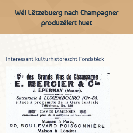
Wéi Lëtzebuerg nach Champagner
produzéiert huet
Interessant kulturhistorescht Fondstéck