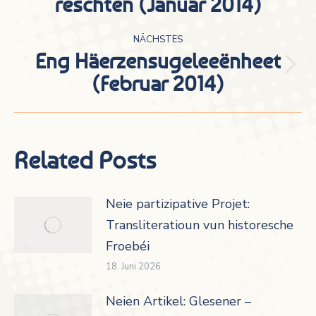
rëschten (Januar 2014)
Beitrag:
NÄCHSTES
Eng Häerzensugeleeënheet
Nächster
(Februar 2014)
Beitrag:
Related Posts
Neie partizipative Projet:
Transliteratioun vun historesche
Froebéi
18. Juni 2026
Neien Artikel: Glesener –