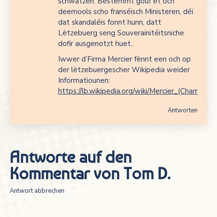
schwätzen. Bestëmmt gouf et och
deemools scho franséisch Ministeren, déi
dat skandaléis fonnt hunn, datt
Lëtzebuerg seng Souverainitéitsniche
dofir ausgenotzt huet..
Iwwer d’Firma Mercier fënnt een och op
der lëtzebuergescher Wikipedia weider
Informatiounen:
https://lb.wikipedia.org/wiki/Mercier_(Champagn
Antworten
Antworte auf den
Kommentar von
Tom D.
Antwort abbrechen