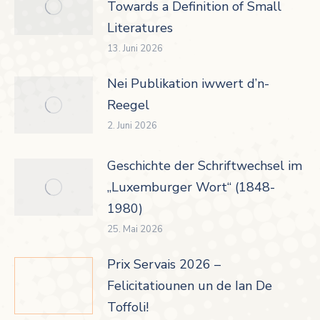
Towards a Definition of Small
Literatures
13. Juni 2026
Nei Publikation iwwert d’n-
Reegel
2. Juni 2026
Geschichte der Schriftwechsel im
„Luxemburger Wort“ (1848-
1980)
25. Mai 2026
Prix Servais 2026 –
Felicitatiounen un de Ian De
Toffoli!