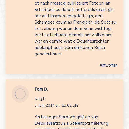
et nach masseg publizeiert Fotoen, an
Schampes as do och net produzeiert gin
me an Fläschen emgefellt gin, den
Schampes koum as Frankräich, de Setz zu
Letzebuerg war an dem Senn wichteg,
well Letzebuerg demols am Zollveräin
war an demno wat d’Douanesrechter
ubelangt quasi zum däitschen Reich
geheiert huet
Antworten
Tom D.
sagt:
3. Juni 2014 um 15:02 Uhr
An haiteger Sprooch géif ee vun
Delokalisatioun a Steieroptiméierung