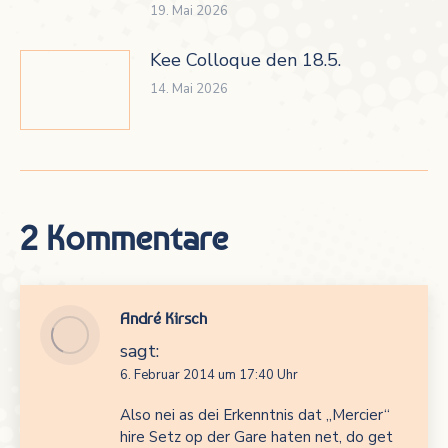
19. Mai 2026
Kee Colloque den 18.5.
14. Mai 2026
2 Kommentare
André Kirsch
sagt:
6. Februar 2014 um 17:40 Uhr
Also nei as dei Erkenntnis dat „Mercier“
hire Setz op der Gare haten net, do get