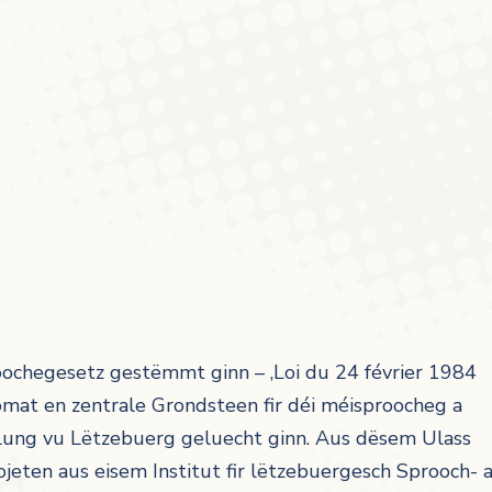
ochegesetz gestëmmt ginn – ‚Loi du 24 février 1984
domat en zentrale Grondsteen fir déi méisproocheg a
klung vu Lëtzebuerg geluecht ginn. Aus dësem Ulass
eten aus eisem Institut fir lëtzebuergesch Sprooch- 