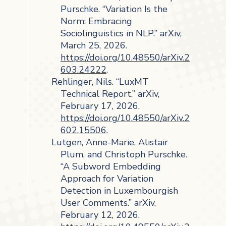
Purschke. “Variation Is the
Norm: Embracing
Sociolinguistics in NLP.” arXiv,
March 25, 2026.
https://doi.org/10.48550/arXiv.2
603.24222
.
Rehlinger, Nils. “LuxMT
Technical Report.” arXiv,
February 17, 2026.
https://doi.org/10.48550/arXiv.2
602.15506
.
Lutgen, Anne-Marie, Alistair
Plum, and Christoph Purschke.
“A Subword Embedding
Approach for Variation
Detection in Luxembourgish
User Comments.” arXiv,
February 12, 2026.