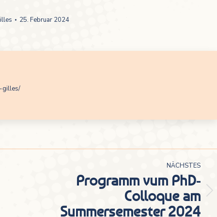
illes
25. Februar 2024
-gilles/
NÄCHSTES
Programm vum PhD-
Colloque am
Nächster
Summersemester 2024
Beitrag: