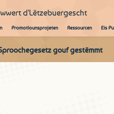
iwwert d'Lëtzebuergescht
n
Promotiounsprojeten
Ressourcen
Eis P
r Sproochegesetz gouf gestëmmt