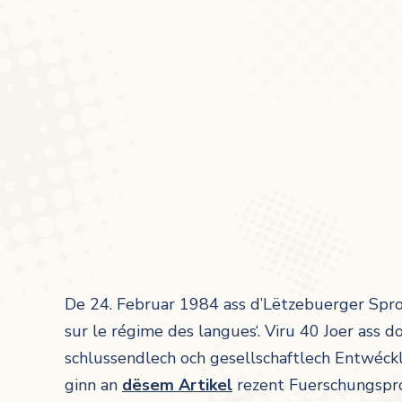
De 24. Februar 1984 ass d’Lëtzebuerger Spro
sur le régime des langues‘. Viru 40 Joer ass 
schlussendlech och gesellschaftlech Entwéc
ginn an
dësem Artikel
rezent Fuerschungsproj