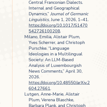
Central Franconian Dialects.
Internal and Geographical
Dynamics.”
Journal of Germanic
Linguistics
, June 1, 2026, 1–41.
https://doi.org/10.1017/S1470
542726100208
.
Milano, Emilia, Alistair Plum,
Yves Scherrer, and Christoph
Purschke. “Language
Ideologies in a Multilingual
Society: An LLM-Based
Analysis of Luxembourgish
News Comments,” April 30,
2026.
https://doi.org/10.48550/arXiv.2
604.27661
.
Lutgen, Anne-Marie, Alistair
Plum, Verena Blaschke,
a
Barbara Plank, and Christoph