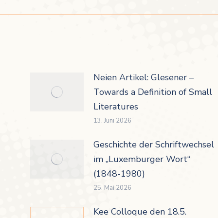
Neien Artikel: Glesener –
Towards a Definition of Small
Literatures
13. Juni 2026
Geschichte der Schriftwechsel
im „Luxemburger Wort“
(1848-1980)
25. Mai 2026
Kee Colloque den 18.5.