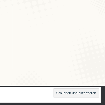
aturwëssenschaft - Universitéit Lëtzebuerg
-
Impressum
-
Kontakt