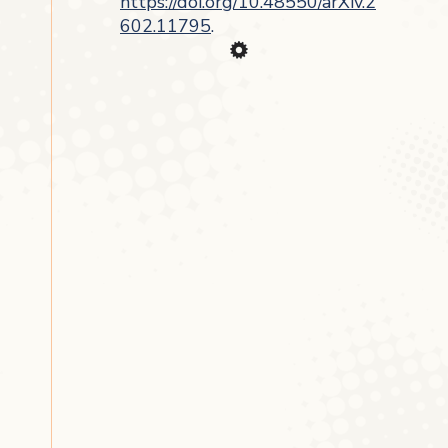
https://doi.org/10.48550/arXiv.2
602.11795
.