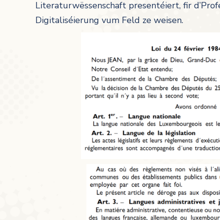
Literaturwëssenschaft presentéiert, fir d’Pro
Digitaliséierung vum Feld ze weisen.