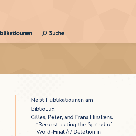
ublikatiounen
Suche
Search:
Neist Publikatiounen am
BiblioLux
Gilles, Peter, and Frans Hinskens.
“Reconstructing the Spread of
Word-Final /n/ Deletion in