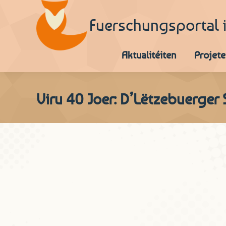
Fuerschungsportal 
Aktualitéiten
Projete
Viru 40 Joer: D’Lëtzebuerge