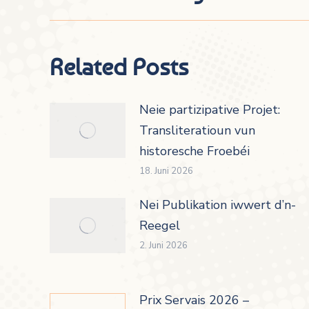
Related Posts
Neie partizipative Projet:
Transliteratioun vun
historesche Froebéi
18. Juni 2026
Nei Publikation iwwert d’n-
Reegel
2. Juni 2026
Prix Servais 2026 –