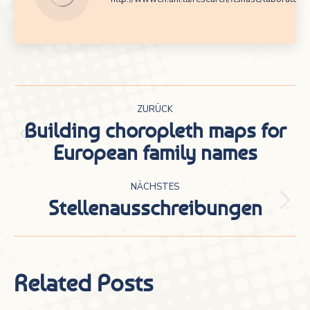
Kommentarnavigation
ZURÜCK
Building choropleth maps for
Vorheriger
European family names
Beitrag:
NÄCHSTES
Stellenausschreibungen
Nächster
Beitrag:
Related Posts