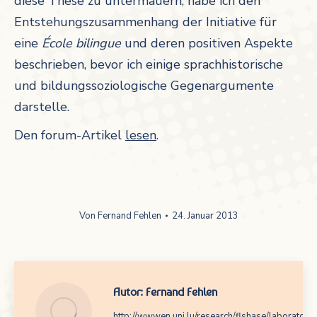
diese These zu untermauern, habe ich den
Entstehungszusammenhang der Initiative für
eine
École bilingue
und deren positiven Aspekte
beschrieben, bevor ich einige sprachhistorische
und bildungssoziologische Gegenargumente
darstelle.
Den forum-Artikel
lesen
.
Von
Fernand Fehlen
24. Januar 2013
Autor:
Fernand Fehlen
http://wwwen.uni.lu/research/flshase/laboratoir