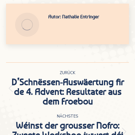
Autor:
Nathalie Entringer
Kommentarnavigation
ZURÜCK
D’Schnëssen-Auswäertung fir
de 4. Advent: Resultater aus
Vorheriger
dem Froebou
Beitrag:
NÄCHSTES
Wéinst der grousser Nofro: