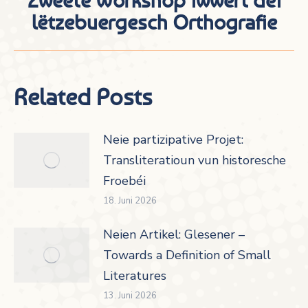
Zweete Workshop iwwert déi
Nächster
lëtzebuergesch Orthografie
Beitrag:
Related Posts
Neie partizipative Projet:
Transliteratioun vun historesche
Froebéi
18. Juni 2026
Neien Artikel: Glesener –
Towards a Definition of Small
Literatures
13. Juni 2026