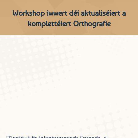
Workshop iwwert déi aktualiséiert a
komplettéiert Orthografie