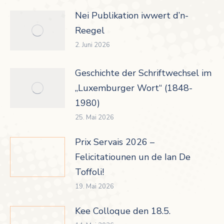
Nei Publikation iwwert d’n-
Reegel
2. Juni 2026
Geschichte der Schriftwechsel im
„Luxemburger Wort“ (1848-
1980)
25. Mai 2026
Prix Servais 2026 –
Felicitatiounen un de Ian De
Toffoli!
19. Mai 2026
Kee Colloque den 18.5.