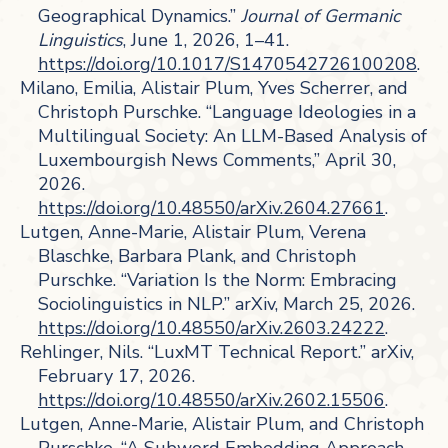
Geographical Dynamics.”
Journal of Germanic
Linguistics
, June 1, 2026, 1–41.
https://doi.org/10.1017/S1470542726100208
.
Milano, Emilia, Alistair Plum, Yves Scherrer, and
Christoph Purschke. “Language Ideologies in a
Multilingual Society: An LLM-Based Analysis of
Luxembourgish News Comments,” April 30,
2026.
https://doi.org/10.48550/arXiv.2604.27661
.
Lutgen, Anne-Marie, Alistair Plum, Verena
Blaschke, Barbara Plank, and Christoph
Purschke. “Variation Is the Norm: Embracing
Sociolinguistics in NLP.” arXiv, March 25, 2026.
https://doi.org/10.48550/arXiv.2603.24222
.
Rehlinger, Nils. “LuxMT Technical Report.” arXiv,
February 17, 2026.
https://doi.org/10.48550/arXiv.2602.15506
.
Lutgen, Anne-Marie, Alistair Plum, and Christoph