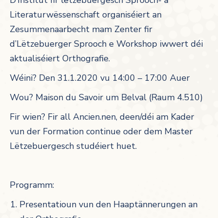
D’Institut fir lëtzebuergesch Sprooch- a
Literaturwëssenschaft organiséiert an
Zesummenaarbecht mam Zenter fir
d’Lëtzebuerger Sprooch e Workshop iwwert déi
aktualiséiert Orthografie.
Wéini? Den 31.1.2020 vu 14:00 – 17:00 Auer
Wou? Maison du Savoir um Belval (Raum 4.510)
Fir wien? Fir all Ancien.nen, deen/déi am Kader
vun der Formation continue oder dem Master
Lëtzebuergesch studéiert huet.
Programm:
Presentatioun vun den Haaptännerungen an