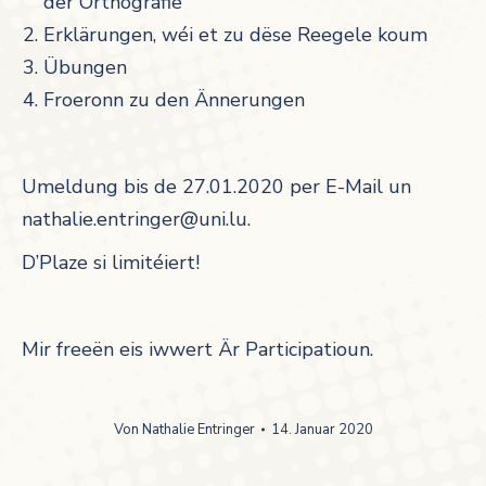
der Orthografie
Erklärungen, wéi et zu dëse Reegele koum
Übungen
Froeronn zu den Ännerungen
Umeldung bis de 27.01.2020 per E-Mail un
nathalie.entringer@uni.lu.
D’Plaze si limitéiert!
Mir freeën eis iwwert Är Participatioun.
Von
Nathalie Entringer
14. Januar 2020