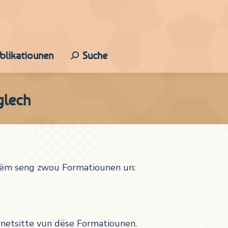
ublikatiounen
Suche
Search:
glech
erëm seng zwou Formatiounen un:
ernetsitte vun dëse Formatiounen.