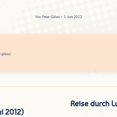
Von
Peter Gilles
1. Juni 2012
-gilles/
Reise durch L
Nächster
i 2012)
Beitrag: