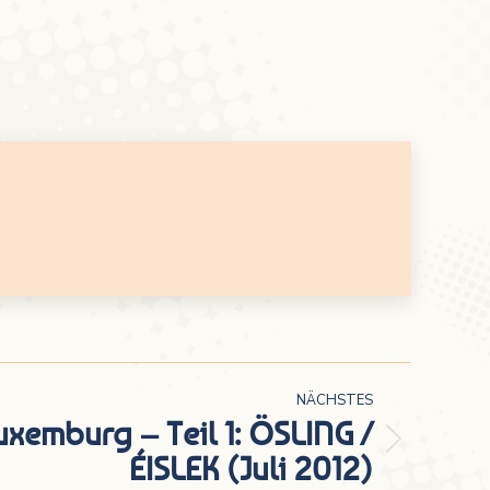
NÄCHSTES
uxemburg – Teil 1: ÖSLING /
ÉISLEK (Juli 2012)