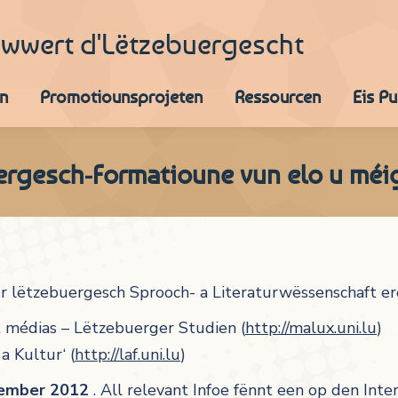
iwwert d'Lëtzebuergescht
n
Promotiounsprojeten
Ressourcen
Eis P
rgesch-Formatioune vun elo u méi
ir lëtzebuergesch Sprooch- a Literaturwëssenschaft 
 médias – Lëtzebuerger Studien (
http://malux.uni.lu
)
 Kultur‘ (
http://laf.uni.lu
)
tember 2012
. All relevant Infoe fënnt een op den Int