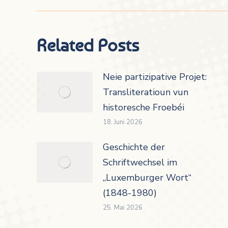
Related Posts
Neie partizipative Projet:
Transliteratioun vun
historesche Froebéi
18. Juni 2026
Geschichte der
Schriftwechsel im
„Luxemburger Wort“
(1848-1980)
25. Mai 2026