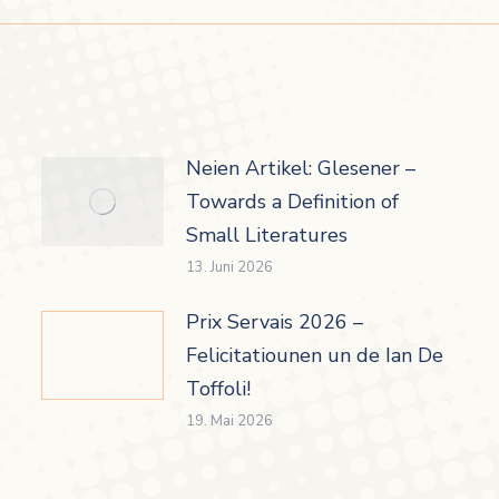
Neien Artikel: Glesener –
Towards a Definition of
Small Literatures
13. Juni 2026
Prix Servais 2026 –
Felicitatiounen un de Ian De
Toffoli!
19. Mai 2026