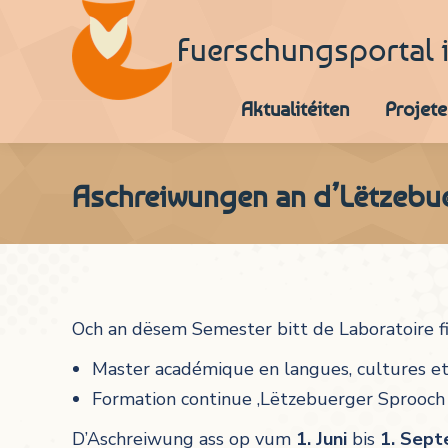
Fuerschungsportal 
Aktualitéiten
Projete
Aschreiwungen an d’Lëtzebue
Och an dësem Semester bitt de Laboratoire f
Master académique en langues, cultures et
Formation continue ‚Lëtzebuerger Sprooch a
D’Aschreiwung ass op vum
1. Juni
bis
1. Sep