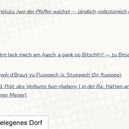
onolulu
(wo der Pfeffer wächst — ländlich-volkstümlich 
den
: leck mech am Aasch, a gank op Bitsch(t)! — zu Bit
ewéi d’Braut vu Fluppech
(s.
Stuppech
On,
fluppeg)
.
Ind. Prät. des Verbums hun «haben» ) in der Ra.
: Hätten a
rmer Mener)
.