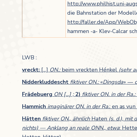
http://www.philhist.uni-aug
die Bahnstation der Modell
http://faller.de/App/WebO
hammen -a- Klev-Calcar schw
LWB :
vreckt:
[…]
ON.:
beim vreckten Hénkel
(sehr 
Nidderkluddescht
fiktiver ON.:
«
Dingsda
» —
c
Frädebuerg
ON […] ;
2)
fiktiver ON. in der Ra.:
Hammich
imaginärer ON. in der Ra.
: en as vu
Hätten
fiktiver ON., ähnlich
Haten
(s. d.), mi
nichts) — Anklang an reale ONN., etwa
: Hette