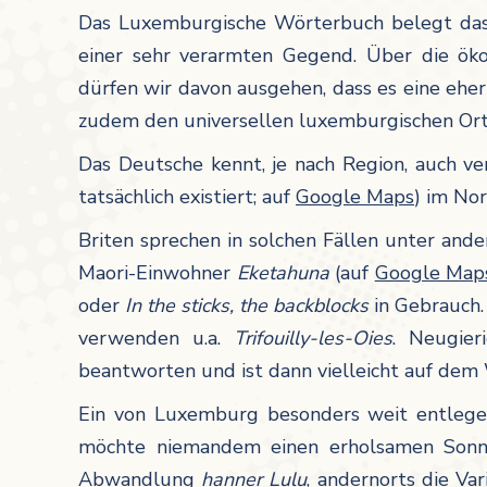
Das Luxemburgische Wörterbuch belegt da
einer sehr verarmten Gegend. Über die öko
dürfen wir davon ausgehen, dass es eine eher
zudem den universellen luxemburgischen O
Das Deutsche kennt, je nach Region, auch v
tatsächlich existiert; auf
Google Maps
) im No
Briten sprechen in solchen Fällen unter an
Maori-Einwohner
Eketahuna
(auf
Google Map
oder
In the sticks, the backblocks
in Gebrauch
verwenden u.a.
Trifouilly-les-Oies
. Neugie
beantworten und ist dann vielleicht auf de
Ein von Luxemburg besonders weit entlege
möchte niemandem einen erholsamen Sonnen
Abwandlung
hanner Lulu
, andernorts die Va