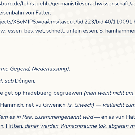
sburg.de/lehrstuehle/germanistik/sprachwissenschaft/a
eisenbahn von Faller:
bjects/XSeMIPS.woa/cms/layout/lid.223/bid.40/110091.
.: essen, bes. viel, schnell, unfein essen. S. hamhamme
arme Gegend, Niederlassung)
.
f. sub
Déngen
.
e gët op Frädebuerg begruewen
(man weint nicht um 
n Hammich, nët vu Giwenich
(s. Giwech) — vielleicht zum
t dem es in Raa. zusammengenannt wird
— en as vun Hä
n, Hitten,
daher werden Wunschträume lok. abgetan mi