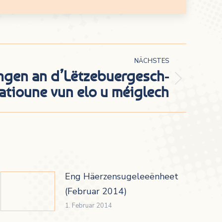
NÄCHSTES
ngen an d’Lëtzebuergesch-
atioune vun elo u méiglech
Eng Häerzensugeleeënheet
(Februar 2014)
1. Februar 2014