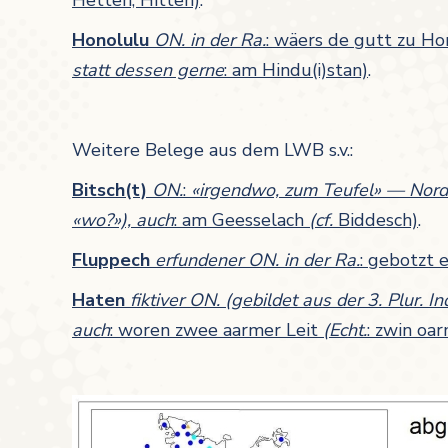
Hetten, Hitten)
.
Honolulu
ON.
in der Ra.
: wäers de gutt zu H
statt dessen gerne
: am Hindu(i)stan)
.
Weitere Belege aus dem LWB s.v.:
Bitsch(t)
ON.
:
«irgendwo, zum Teufel» — Nor
«wo?»), auch
: am Geesselach
(cf.
Biddesch)
.
Fluppech
erfundener ON. in der Ra.
: gebotzt 
Haten
fiktiver ON. (gebildet aus der 3. Plur. 
auch
: woren zwee aarmer Leit
(Echt.
: zwin oa