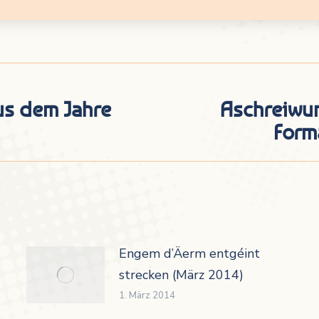
s dem Jahre
Aschreiwu
Nächster
Form
Beitrag:
Engem d’Äerm entgéint
strecken (März 2014)
1. März 2014