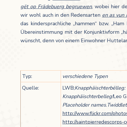
gët op Frädebuerg begruewen
, wobei hier 
wir wohl auch in den Redensarten
en as vun 
das kindersprachliche „hammen“ bzw. „Ham H
Übereinstimmung mit der Konjunktivform „h
wünscht, denn von einem Einwohner Huttela
Typ:
verschiedene Typen
Quelle:
LWB;
Knapphäischterbëlleg:
Knapphäischterbelleg!
Leo G
Placeholder names
.
Twiddlet
http://www.flickr.com/ph
http://saintpierredescorps