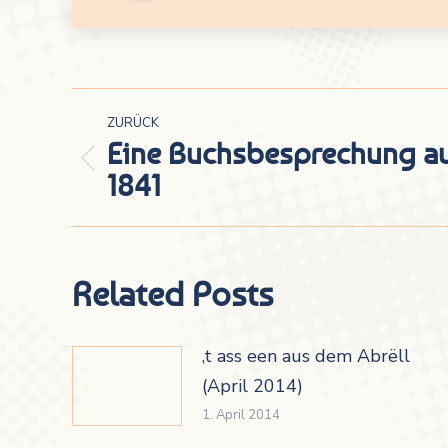
Kommentarnavigation
ZURÜCK
Eine Buchsbesprechung au
Vorheriger
1841
Beitrag:
Related Posts
‚t ass een aus dem Abrëll
(April 2014)
1. April 2014