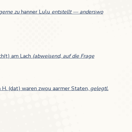
gerne zu
hanner Lulu
entstellt — anderswo
sch(t) am Lach
(abweisend, auf die Frage
n H. (dat) waren zwou aarmer Staten,
gelegtl.