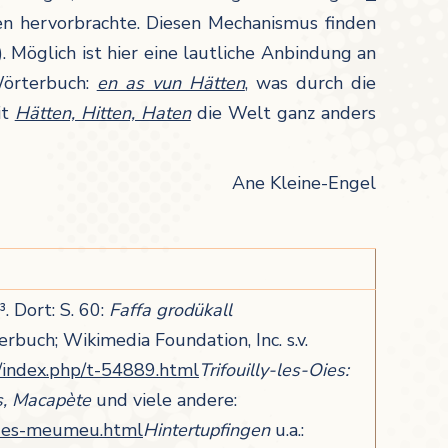
en hervorbrachte. Diesen Mechanismus finden
). Möglich ist hier eine lautliche Anbindung an
Wörterbuch:
en as vun Hätten
, was durch die
it
Hätten, Hitten, Haten
die Welt ganz anders
Ane Kleine-Engel
 Dort: S. 60:
Faffa grodükall
ch; Wikimedia Foundation, Inc. s.v.
e/index.php/t-54889.html
Trifouilly-les-Oies:
s, Macapète
und viele andere:
d-des-meumeu.html
Hintertupfingen
u.a.: