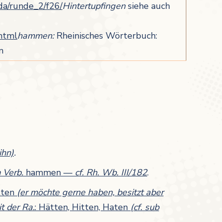
da/runde_2/f26/
Hintertupfingen
siehe auch
html
hammen:
Rheinisches Wörterbuch:
n
ihn)
.
 Verb.
hammen —
cf. Rh. Wb. III/182
.
tten
(er möchte gerne haben, besitzt aber
t der Ra.
: Hätten, Hitten, Haten
(cf. sub