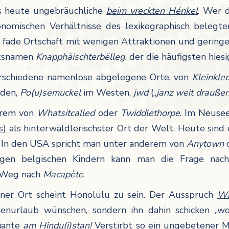
s heute ungebräuchliche
beim vreckten Hénkel
. Wer d
nomischen Verhältnisse des lexikographisch belegt
 fade Ortschaft mit wenigen Attraktionen und geringe
rtsnamen
Knapphäischterbëlleg
, der die häufigsten hie
erschiedene namenlose abgelegene Orte, von
Kleinkle
rden,
Po(u)semuckel
im Westen,
jwd
(„
janz weit drauße
derem von
Whatsitcalled
oder
Twiddlethorpe
. Im Neusee
s
) als hinterwäldlerischster Ort der Welt. Heute sind 
. In den USA spricht man unter anderem von
Anytown
rigen belgischen Kindern kann man die Frage na
m Weg nach
Macapète
.
ner Ort scheint Honolulu zu sein. Der Ausspruch
Wä
urlaub wünschen, sondern ihn dahin schicken „wo d
riante
am Hindu(i)stan!
Verstirbt so ein ungebetener 