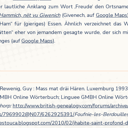
der lautliche Anklang zum Wort ‚Freude‘ den Ortsnam
Hammich, nët vu Giwenich
(Givenech, auf
Google Maps
am“ für (gieriges) Essen. Ähnlich verzeichnet das 
ätten“ eher von jemandem gesagte wurde, der sich m
nges (auf
Google Maps
).
Rewenig, Guy : Mass mat dräi Hären. Luxemburg 1993³.
MBH Online Wörterbuch; Linguee GMBH Online Wörterbu
horp:
http://www.british-genealogy.com/forums/archiv
otos/7969902@N07/6262925391/
Foufnie-les-Berdouille
-cestouca.blogspot.com/2010/02/jhabite-saint-profon