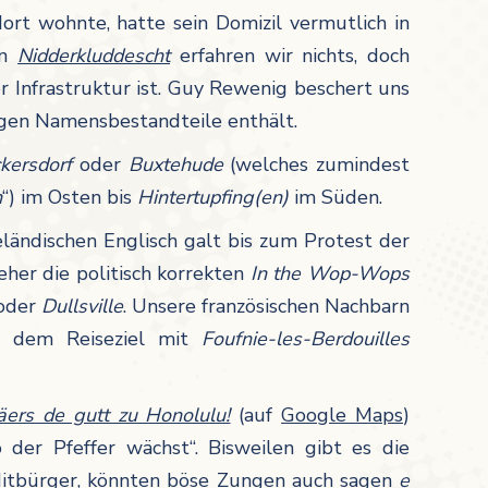
ort wohnte, hatte sein Domizil vermutlich in
en
Nidderkluddescht
erfahren wir nichts, doch
r Infrastruktur ist. Guy Rewenig beschert uns
sigen Namensbestandteile enthält.
ckersdorf
oder
Buxtehude
(welches zumindest
n
“) im Osten bis
Hintertupfing(en)
im Süden.
ländischen Englisch galt bis zum Protest der
eher die politisch korrekten
In the Wop-Wops
oder
Dullsville
. Unsere französischen Nachbarn
ch dem Reiseziel mit
Foufnie-les-Berdouilles
ers de gutt zu Honolulu!
(auf
Google Maps
)
er Pfeffer wächst“. Bisweilen gibt es die
Mitbürger, könnten böse Zungen auch sagen
e