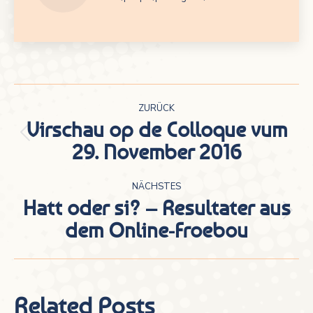
Kommentarnavigation
ZURÜCK
Virschau op de Colloque vum
Vorheriger
29. November 2016
Beitrag:
NÄCHSTES
Hatt oder si? – Resultater aus
Nächster
dem Online-Froebou
Beitrag:
Related Posts