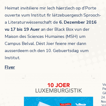
Heimat invitéiere mir Iech häerzlech op d’Porte
ouverte vum Institut fir lëtzebuergesch Sprooch-
a Literaturwëssenschaft de
6. Dezember 2016
vu 17 bis 19 Auer
an der Black Box vun der
Maison des Sciences Humaines (MSH) um
Campus Belval.
Dëst Joer feiere mer dann
ausserdeem och den 10. Gebuertsdag vum
Institut.
Flyer
V
Pe
Gi
24.
No