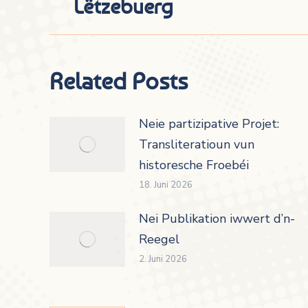
Lëtzebuerg
Beitrag:
Related Posts
Neie partizipative Projet:
Transliteratioun vun
historesche Froebéi
18. Juni 2026
Nei Publikation iwwert d’n-
Reegel
2. Juni 2026