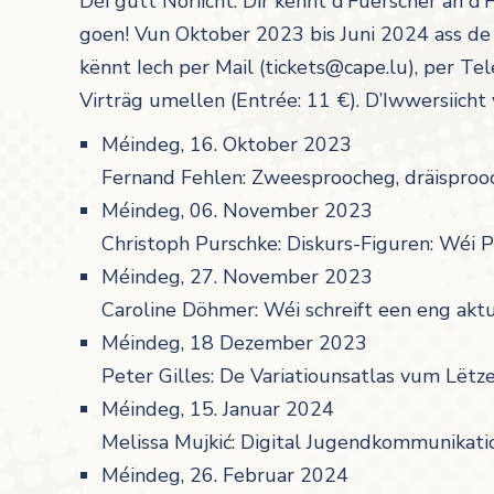
Déi gutt Noriicht: Dir kënnt d’Fuerscher an d
goen! Vun Oktober 2023 bis Juni 2024 ass d
kënnt Iech per Mail (tickets@cape.lu), per Te
Virträg umellen (Entrée: 11 €). D’Iwwersiicht
Méindeg, 16. Oktober 2023
Fernand Fehlen: Zweesproocheg, dräisprooc
Méindeg, 06. November 2023
Christoph Purschke: Diskurs-Figuren: Wéi 
Méindeg, 27. November 2023
Caroline Döhmer: Wéi schreift een eng ak
Méindeg, 18 Dezember 2023
Peter Gilles: De Variatiounsatlas vum Lët
Méindeg, 15. Januar 2024
Melissa Mujkić: Digital Jugendkommunikat
Méindeg, 26. Februar 2024