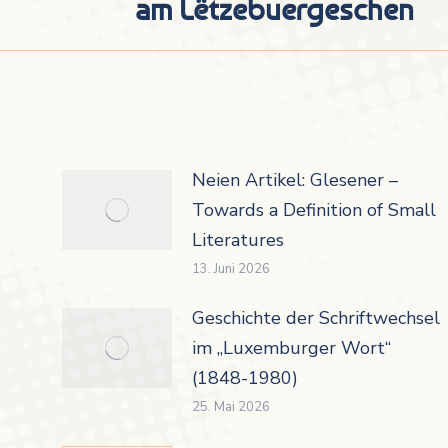
am Lëtzebuergeschen
Beitrag:
Neien Artikel: Glesener –
Towards a Definition of Small
Literatures
13. Juni 2026
Geschichte der Schriftwechsel
im „Luxemburger Wort“
(1848-1980)
25. Mai 2026