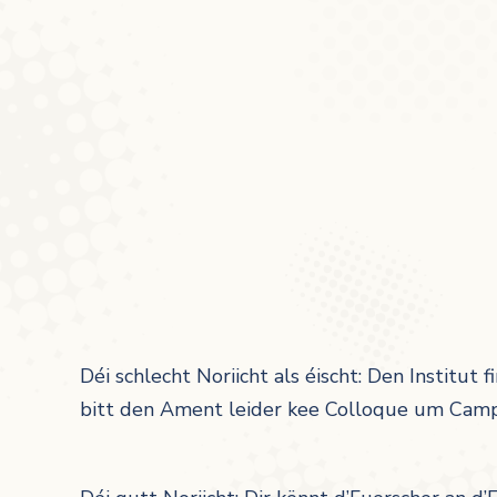
Déi schlecht Noriicht als éischt: Den Institut
bitt den Ament leider kee Colloque um Camp