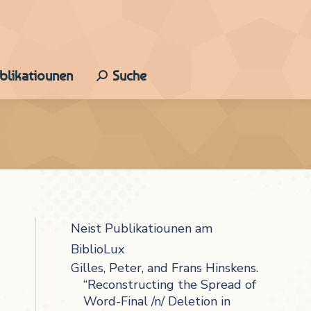
ublikatiounen
Suche
Search:
Neist Publikatiounen am
BiblioLux
Gilles, Peter, and Frans Hinskens.
“Reconstructing the Spread of
Word-Final /n/ Deletion in