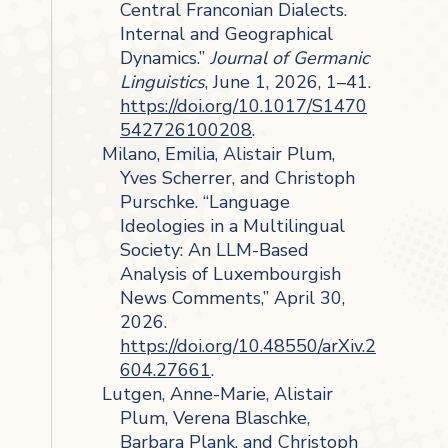
Central Franconian Dialects.
Internal and Geographical
Dynamics.”
Journal of Germanic
Linguistics
, June 1, 2026, 1–41.
https://doi.org/10.1017/S1470
542726100208
.
Milano, Emilia, Alistair Plum,
Yves Scherrer, and Christoph
Purschke. “Language
Ideologies in a Multilingual
Society: An LLM-Based
Analysis of Luxembourgish
News Comments,” April 30,
2026.
https://doi.org/10.48550/arXiv.2
604.27661
.
Lutgen, Anne-Marie, Alistair
Plum, Verena Blaschke,
Barbara Plank, and Christoph