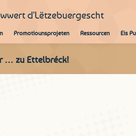
iwwert d'Lëtzebuergescht
n
Promotiounsprojeten
Ressourcen
Eis P
 … zu Ettelbréck!