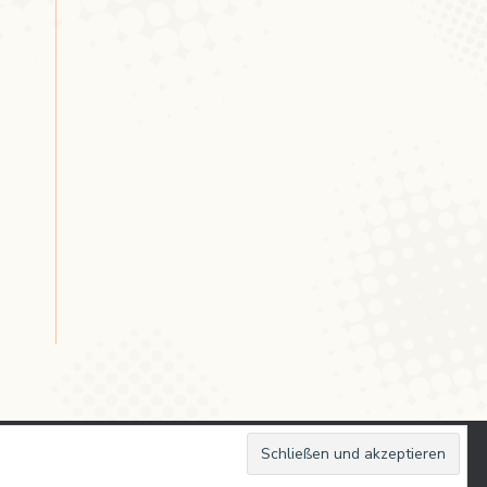
aturwëssenschaft - Universitéit Lëtzebuerg
-
Impressum
-
Kontakt