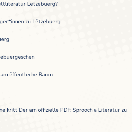
eltliteratur Lëtzebuerg?
nger*innen zu Lëtzebuerg
uerg
zebuergeschen
r am ëffentleche Raum
 kritt Der am offizielle PDF:
Sprooch a Literatur zu