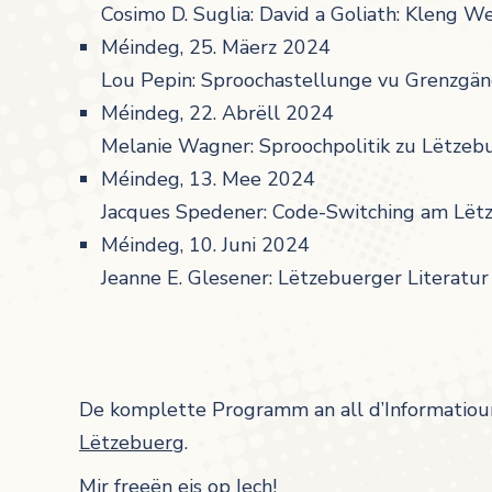
Cosimo D. Suglia: David a Goliath: Kleng W
Méindeg, 25. Mäerz 2024
Lou Pepin: Sproochastellunge vu Grenzgä
Méindeg, 22. Abrëll 2024
Melanie Wagner: Sproochpolitik zu Lëtzeb
Méindeg, 13. Mee 2024
Jacques Spedener: Code-Switching am Lët
Méindeg, 10. Juni 2024
Jeanne E. Glesener: Lëtzebuerger Literatu
De komplette Programm an all d’Informatioune
Lëtzebuerg
.
Mir freeën eis op Iech!