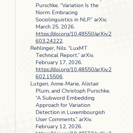
Purschke. “Variation Is the
Norm: Embracing
l
Sociolinguistics in NLP.” arXiv,
March 25, 2026.
https://doi.org/10.48550/arXiv.2
603.24222
.
Rehlinger, Nils. “LuxMT
Technical Report.” arXiv,
February 17, 2026.
https://doi.org/10.48550/arXiv.2
602.15506
.
Lutgen, Anne-Marie, Alistair
Plum, and Christoph Purschke.
“A Subword Embedding
Approach for Variation
Detection in Luxembourgish
User Comments.” arXiv,
February 12, 2026.