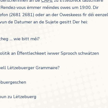
’Fuerscherinnen an de
CAPE
zu Ettelbréck lauschtere
e Rendez-vous ëmmer méindes owes um 19:00. Dir
lefon (2681 2681) oder an der Oweskeess fir déi eenze
 vun de Datumer an de Sujete gesitt Der hei:
heg … wie bitt méi?
Politik an Ëffentlechkeet iwwer Sprooch schwätzen
tuell Lëtzebuerger Grammaire?
zebuergeschen
ioun zu Lëtzebuerg