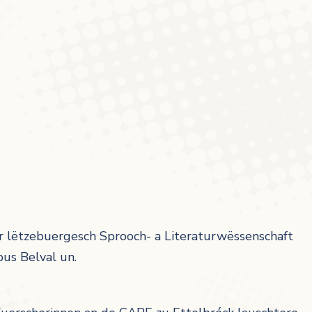
 fir lëtzebuergesch Sprooch- a Literaturwëssenschaft
us Belval un.