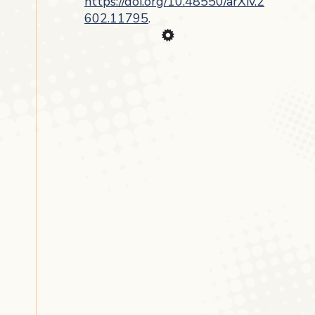
https://doi.org/10.48550/arXiv.2
602.11795
.