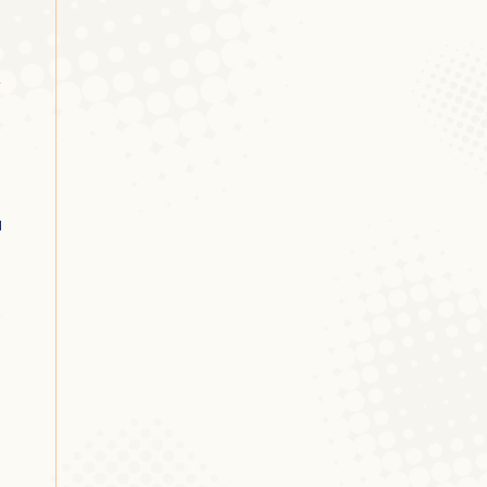
[j]ermee[s]terin?