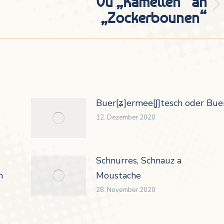
Vu „Kamellen“ an
Nächster
„Zockerbounen“
Beitrag:
Buer[ʑ]ermee[ʃ]tesch oder Buer
12. Dezember 2020
Schnurres, Schnauz a
h
Moustache
28. November 2020