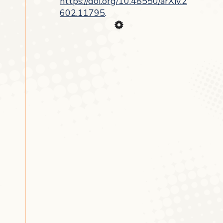
https://doi.org/10.48550/arXiv.2
602.11795
.