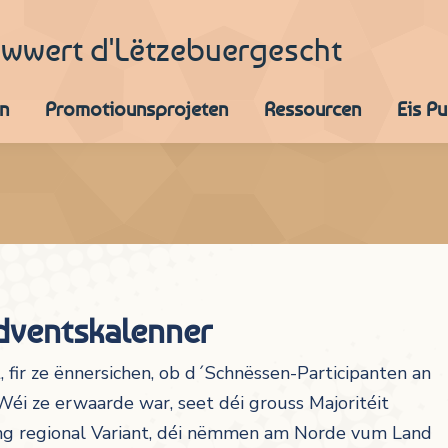
iwwert d'Lëtzebuergescht
n
Promotiounsprojeten
Ressourcen
Eis P
dventskalenner
ir ze ënnersichen, ob d´Schnëssen-Participanten an
Wéi ze erwaarde war, seet déi grouss Majoritéit
ng regional Variant, déi nëmmen am Norde vum Land