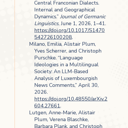
Central Franconian Dialects.
Internal and Geographical
Dynamics.”
Journal of Germanic
Linguistics
, June 1, 2026, 1–41.
https://doi.org/10.1017/S1470
542726100208
.
Milano, Emilia, Alistair Plum,
Yves Scherrer, and Christoph
Purschke. “Language
Ideologies in a Multilingual
Society: An LLM-Based
Analysis of Luxembourgish
News Comments,” April 30,
2026.
https://doi.org/10.48550/arXiv.2
604.27661
.
Lutgen, Anne-Marie, Alistair
Plum, Verena Blaschke,
Barbara Plank, and Christoph