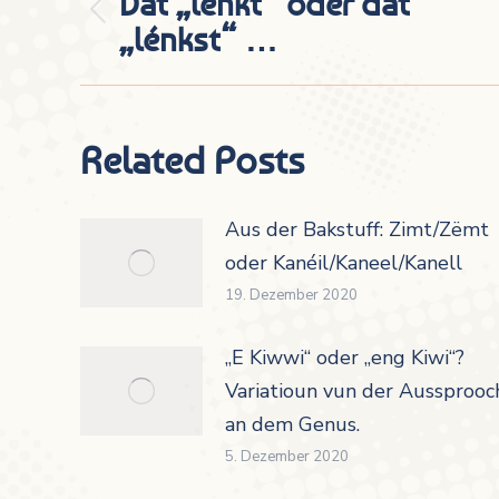
Dat „lénkt“ oder dat
Vorheriger
„lénkst“ …
Beitrag:
Related Posts
Aus der Bakstuff: Zimt/Zëmt
oder Kanéil/Kaneel/Kanell
19. Dezember 2020
„E Kiwwi“ oder „eng Kiwi“?
Variatioun vun der Aussprooc
an dem Genus.
5. Dezember 2020