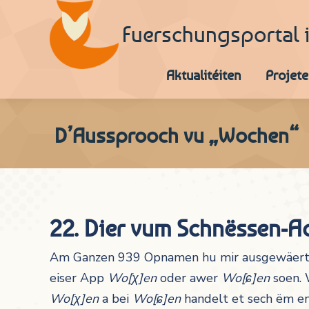
Fuerschungsportal 
Aktualitéiten
Projete
D’Aussprooch vu „Wochen“
22. Dier vum Schnëssen-A
Am Ganzen 939 Opnamen hu mir ausgewäert, f
eiser App
Wo[
χ
]en
oder awer
Wo[ɕ]en
soen. 
Wo[χ
]en
a bei
Wo[ɕ]en
handelt et sech ëm e