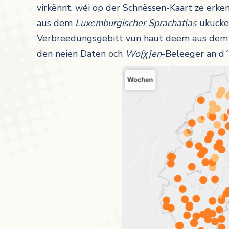
virkënnt, wéi op der Schnëssen-Kaart ze erke
aus dem
Luxemburgischer Sprachatlas
ukucken
Verbreedungsgebitt vun haut deem aus dem L
den neien Daten och
Wo[χ
]en
-Beleeger an d´