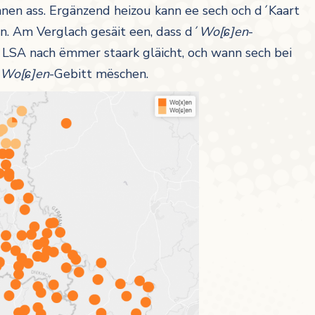
nnen ass. Ergänzend heizou kann ee sech och d´Kaart
. Am Verglach gesäit een, dass d´
Wo[ɕ]en
-
SA nach ëmmer staark gläicht, och wann sech bei
Wo[ɕ]en
-Gebitt mëschen.