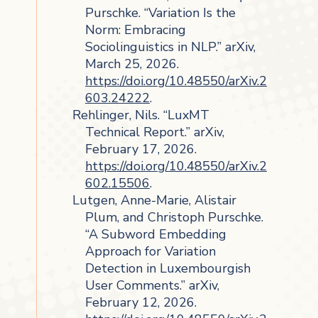
Purschke. “Variation Is the
Norm: Embracing
Sociolinguistics in NLP.” arXiv,
March 25, 2026.
https://doi.org/10.48550/arXiv.2
603.24222
.
Rehlinger, Nils. “LuxMT
Technical Report.” arXiv,
February 17, 2026.
https://doi.org/10.48550/arXiv.2
602.15506
.
Lutgen, Anne-Marie, Alistair
Plum, and Christoph Purschke.
“A Subword Embedding
Approach for Variation
Detection in Luxembourgish
User Comments.” arXiv,
February 12, 2026.