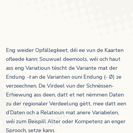
Eng weider Opfällegkeet, déi ee vun de Kaarten
ofleede kann: Souwuel deemools, wéi och haut
ass eng Variatioun tëscht de Variante mat der
Endung
-t
an de Varianten ouni Endung (- Ø) ze
verzeechnen. De Virdeel vun der Schnëssen-
Erhiewung ass deen, datt et net nëmmen Daten
zu der regionaler Verdeelung gëtt, mee datt een
d’Daten och a Relatioun mat anere Variabelen,
wéi zum Beispill Alter oder Kompetenz an enger
Sprooch, setze kann.