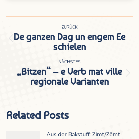
Kommentarnavigation
ZURÜCK
De ganzen Dag un engem Ee
Vorheriger
schielen
Beitrag:
NÄCHSTES
„Bitzen“ – e Verb mat ville
Nächster
regionale Varianten
Beitrag:
Related Posts
Aus der Bakstuff: Zimt/Zëmt