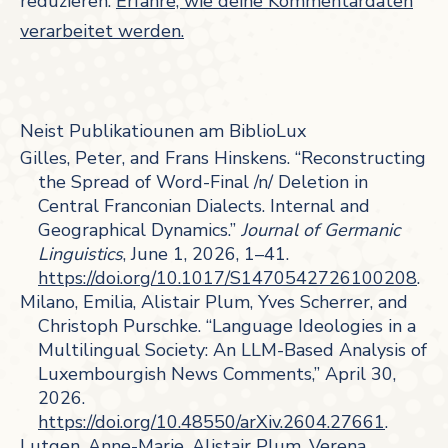
reduzieren.
Erfahre, wie deine Kommentardaten
verarbeitet werden.
Neist Publikatiounen am BiblioLux
Gilles, Peter, and Frans Hinskens. “Reconstructing
the Spread of Word-Final /n/ Deletion in
Central Franconian Dialects. Internal and
Geographical Dynamics.”
Journal of Germanic
Linguistics
, June 1, 2026, 1–41.
https://doi.org/10.1017/S1470542726100208
.
Milano, Emilia, Alistair Plum, Yves Scherrer, and
Christoph Purschke. “Language Ideologies in a
Multilingual Society: An LLM-Based Analysis of
Luxembourgish News Comments,” April 30,
2026.
https://doi.org/10.48550/arXiv.2604.27661
.
Lutgen, Anne-Marie, Alistair Plum, Verena