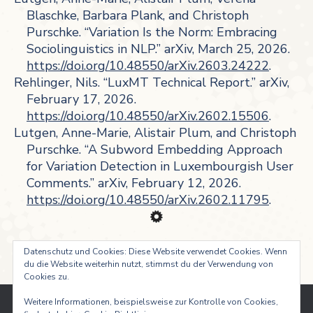
Blaschke, Barbara Plank, and Christoph
Purschke. “Variation Is the Norm: Embracing
Sociolinguistics in NLP.” arXiv, March 25, 2026.
https://doi.org/10.48550/arXiv.2603.24222
.
Rehlinger, Nils. “LuxMT Technical Report.” arXiv,
February 17, 2026.
https://doi.org/10.48550/arXiv.2602.15506
.
Lutgen, Anne-Marie, Alistair Plum, and Christoph
Purschke. “A Subword Embedding Approach
for Variation Detection in Luxembourgish User
Comments.” arXiv, February 12, 2026.
https://doi.org/10.48550/arXiv.2602.11795
.
Datenschutz und Cookies: Diese Website verwendet Cookies. Wenn
du die Website weiterhin nutzt, stimmst du der Verwendung von
Cookies zu.
Weitere Informationen, beispielsweise zur Kontrolle von Cookies,