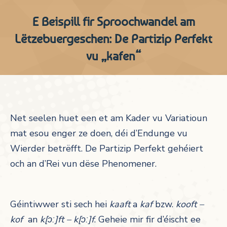
E Beispill fir Sproochwandel am
Lëtzebuergeschen: De Partizip Perfekt
vu „kafen“
Net seelen huet een et am Kader vu Variatioun
mat esou enger ze doen, déi d’Endunge vu
Wierder betrëfft. De Partizip Perfekt gehéiert
och an d’Rei vun dëse Phenomener.
Géintiwwer sti sech hei
kaaft
a
kaf
bzw.
kooft –
kof
an
k[ɔː]ft – k[ɔː]f
. Geheie mir fir d’éischt ee