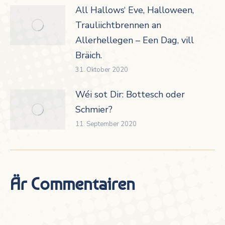
All Hallows‘ Eve, Halloween,
Trauliichtbrennen an
Allerhellegen – Een Dag, vill
Bräich.
31. Oktober 2020
Wéi sot Dir: Bottesch oder
Schmier?
11. September 2020
Är Commentairen