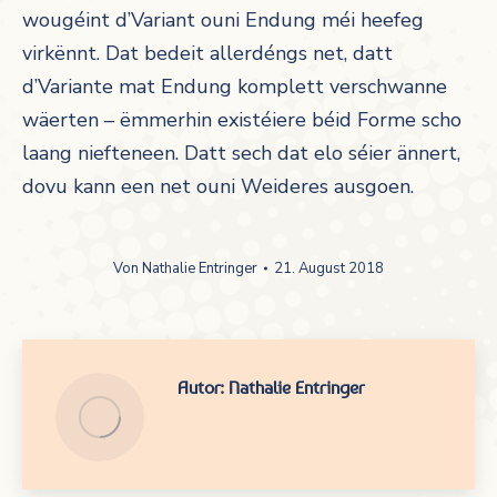
wougéint d’Variant ouni Endung méi heefeg
virkënnt. Dat bedeit allerdéngs net, datt
d’Variante mat Endung komplett verschwanne
wäerten – ëmmerhin existéiere béid Forme scho
laang niefteneen. Datt sech dat elo séier ännert,
dovu kann een net ouni Weideres ausgoen.
Von
Nathalie Entringer
21. August 2018
Autor:
Nathalie Entringer