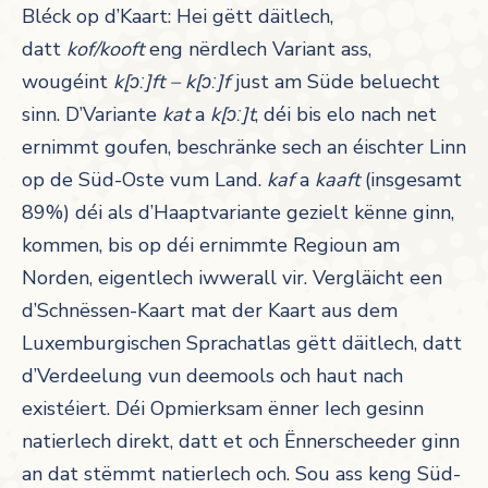
Bléck op d’Kaart: Hei gëtt däitlech,
datt
kof/kooft
eng nërdlech Variant ass,
wougéint
k[ɔː]ft – k[ɔː]f
just am Süde beluecht
sinn. D’Variante
kat
a
k[ɔː]t
, déi bis elo nach net
ernimmt goufen, beschränke sech an éischter Linn
op de Süd-Oste vum Land.
kaf
a
kaaft
(insgesamt
89%) déi als d’Haaptvariante gezielt kënne ginn,
kommen, bis op déi ernimmte Regioun am
Norden, eigentlech iwwerall vir. Vergläicht een
d’Schnëssen-Kaart mat der Kaart aus dem
Luxemburgischen Sprachatlas gëtt däitlech, datt
d’Verdeelung vun deemools och haut nach
existéiert. Déi Opmierksam ënner Iech gesinn
natierlech direkt, datt et och Ënnerscheeder ginn
an dat stëmmt natierlech och. Sou ass keng Süd-