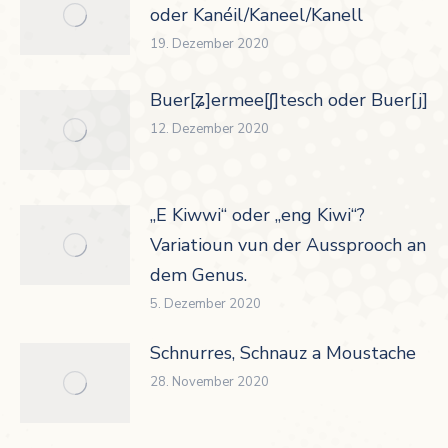
oder Kanéil/Kaneel/Kanell
19. Dezember 2020
Buer[ʑ]ermee[ʃ]tesch oder Buer[j]er
12. Dezember 2020
„E Kiwwi“ oder „eng Kiwi“?
Variatioun vun der Aussprooch an
dem Genus.
5. Dezember 2020
Schnurres, Schnauz a Moustache
28. November 2020