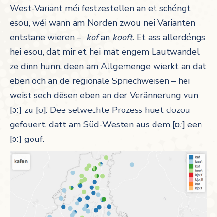
West-Variant méi festzestellen an et schéngt
esou, wéi wann am Norden zwou nei Varianten
entstane wieren –
kof
an
kooft.
Et ass allerdéngs
hei esou, dat mir et hei mat engem Lautwandel
ze dinn hunn, deen am Allgemenge wierkt an dat
eben och an de regionale Spriechweisen – hei
weist sech dësen eben an der Verännerung vun
[ɔː]
zu [o]. Dee selwechte Prozess huet dozou
gefouert, datt am Süd-Westen aus dem [ɒ
ː
] een
[ɔː] gouf.