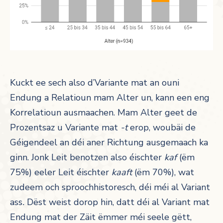
Kuckt ee sech also d’Variante mat an ouni
Endung a Relatioun mam Alter un, kann een eng
Korrelatioun ausmaachen. Mam Alter geet de
Prozentsaz u Variante mat
-t
erop, woubäi de
Géigendeel an déi aner Richtung ausgemaach ka
ginn. Jonk Leit benotzen also éischter
kaf
(ëm
75%)
eeler Leit éischter
kaaft
(ëm 70%), wat
zudeem och sproochhistoresch, déi méi al Variant
ass
.
Dëst weist dorop hin, datt déi al Variant mat
Endung mat der Zäit ëmmer méi seele gëtt,