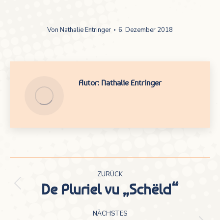
Von
Nathalie Entringer
6. Dezember 2018
Autor:
Nathalie Entringer
Kommentarnavigation
ZURÜCK
De Pluriel vu „Schëld“
Vorheriger
Beitrag:
NÄCHSTES