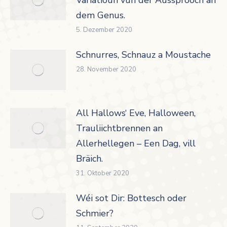
dem Genus.
5. Dezember 2020
Schnurres, Schnauz a Moustache
28. November 2020
All Hallows‘ Eve, Halloween,
Trauliichtbrennen an
Allerhellegen – Een Dag, vill
Bräich.
31. Oktober 2020
Wéi sot Dir: Bottesch oder
Schmier?