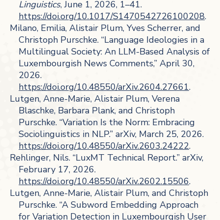
Linguistics
, June 1, 2026, 1–41.
https://doi.org/10.1017/S1470542726100208
.
Milano, Emilia, Alistair Plum, Yves Scherrer, and
Christoph Purschke. “Language Ideologies in a
Multilingual Society: An LLM-Based Analysis of
Luxembourgish News Comments,” April 30,
2026.
https://doi.org/10.48550/arXiv.2604.27661
.
Lutgen, Anne-Marie, Alistair Plum, Verena
Blaschke, Barbara Plank, and Christoph
Purschke. “Variation Is the Norm: Embracing
Sociolinguistics in NLP.” arXiv, March 25, 2026.
https://doi.org/10.48550/arXiv.2603.24222
.
Rehlinger, Nils. “LuxMT Technical Report.” arXiv,
February 17, 2026.
https://doi.org/10.48550/arXiv.2602.15506
.
Lutgen, Anne-Marie, Alistair Plum, and Christoph
Purschke. “A Subword Embedding Approach
for Variation Detection in Luxembourgish User