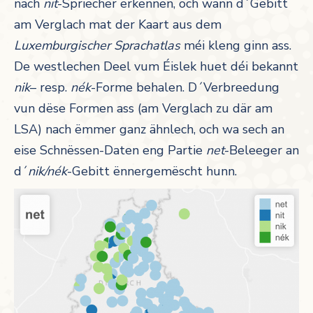
nach
nit
-Spriecher erkennen, och wann d´Gebitt
am Verglach mat der Kaart aus dem
Luxemburgischer Sprachatlas
méi kleng ginn ass.
De westlechen Deel vum Éislek huet déi bekannt
nik
– resp.
nék
-Forme behalen. D´Verbreedung
vun dëse Formen ass (am Verglach zu där am
LSA) nach ëmmer ganz ähnlech, och wa sech an
eise Schnëssen-Daten eng Partie
net
-Beleeger an
d´
nik/nék
-Gebitt ënnergemëscht hunn.