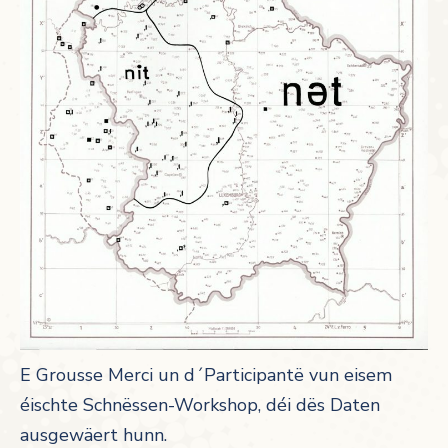
E Grousse Merci un d´Participantë vun eisem
éischte Schnëssen-Workshop, déi dës Daten
ausgewäert hunn.