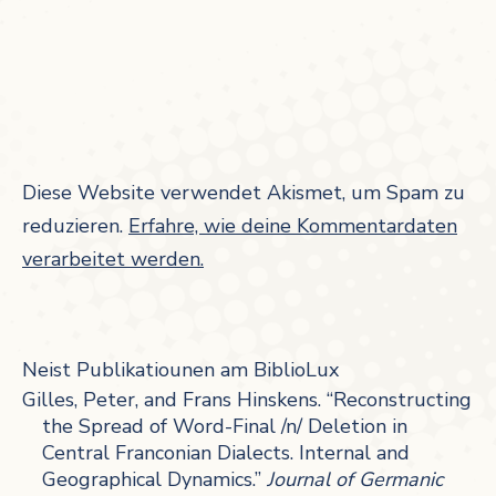
Diese Website verwendet Akismet, um Spam zu
reduzieren.
Erfahre, wie deine Kommentardaten
verarbeitet werden.
Neist Publikatiounen am BiblioLux
Gilles, Peter, and Frans Hinskens. “Reconstructing
the Spread of Word-Final /n/ Deletion in
Central Franconian Dialects. Internal and
Geographical Dynamics.”
Journal of Germanic