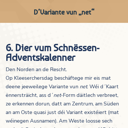
D’Variante vun „net“
6. Dier vum Schnëssen-
Adventskalenner
Den Norden an de Rescht.
Op Kleeserchersdag beschäftege mir eis mat
deene jeeweilege Variante vun
net
. Wéi d´Kaart
ënnersträicht, ass d´
net
-Form däitlech verbreet,
ze erkennen dorun, datt am Zentrum, am Süden
an am Oste quasi just déi Variant existéiert (mat
wéinegen Ausnamen). Am Weste loosse sech