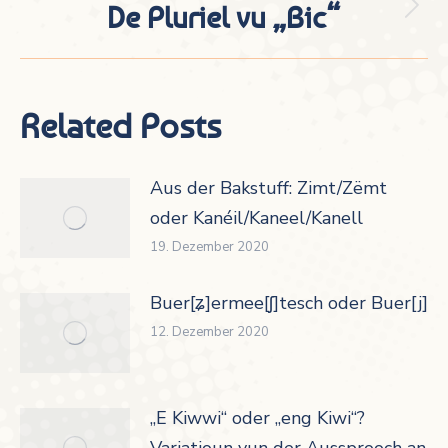
De Pluriel vu „Bic“
Nächster
Beitrag:
Related Posts
Aus der Bakstuff: Zimt/Zëmt
oder Kanéil/Kaneel/Kanell
19. Dezember 2020
Buer[ʑ]ermee[ʃ]tesch oder Buer[j]er
12. Dezember 2020
„E Kiwwi“ oder „eng Kiwi“?
Variatioun vun der Aussprooch an