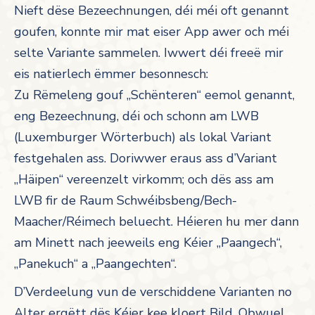
Nieft dëse Bezeechnungen, déi méi oft genannt
goufen, konnte mir mat eiser App awer och méi
selte Variante sammelen. Iwwert déi freeë mir
eis natierlech ëmmer besonnesch:
Zu Rëmeleng gouf „Schënteren“ eemol genannt,
eng Bezeechnung, déi och schonn am LWB
(Luxemburger Wörterbuch) als lokal Variant
festgehalen ass. Doriwwer eraus ass d’Variant
„Häipen“ vereenzelt virkomm; och dës ass am
LWB fir de Raum Schwéibsbeng/Bech-
Maacher/Réimech beluecht. Héieren hu mer dann
am Minett nach jeeweils eng Kéier „Paangech“,
„Panekuch“ a „Paangechten“.
D’Verdeelung vun de verschiddene Varianten no
Alter ergëtt dës Kéier kee kloert Bild. Obwuel