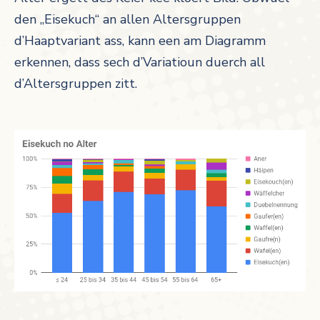
den „Eisekuch“ an allen Altersgruppen
d’Haaptvariant ass, kann een am Diagramm
erkennen, dass sech d’Variatioun duerch all
d’Altersgruppen zitt.