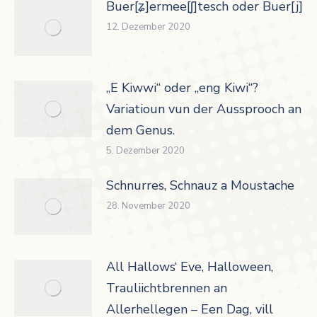
Buer[ʑ]ermee[ʃ]tesch oder Buer[j]er
12. Dezember 2020
„E Kiwwi“ oder „eng Kiwi“?
Variatioun vun der Aussprooch an
dem Genus.
5. Dezember 2020
Schnurres, Schnauz a Moustache
28. November 2020
All Hallows‘ Eve, Halloween,
Trauliichtbrennen an
Allerhellegen – Een Dag, vill