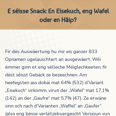
E séisse Snack: En Eisekuch, eng Wafel
oder en Häip?
Fir dës Auswäertung hu mir eis ganzer 833
Opnamen ugelauschtert an ausgewäert. Wéi
ëmmer ginn et eng sëlleche Méiglechkeeten, fir
dëst séisst Gebäck ze bezeechnen. Am
heefegsten ass dobäi mat 64% (532) d’Variant
„Eisekuch“ virkomm, virun der „Wafel“ mat 17,1%
(142) an der „Gaufre“ mat 5,7% (47). Ze erwäne
sinn och nach d’Varianten „Waffel“ an „Gaufer“
(also eng bësse verlëtzebuergescht Versioun vun