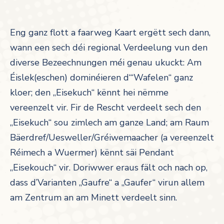
Eng ganz flott a faarweg Kaart ergëtt sech dann,
wann een sech déi regional Verdeelung vun den
diverse Bezeechnungen méi genau ukuckt: Am
Éislek(eschen) dominéieren d‘“Wafelen“ ganz
kloer; den „Eisekuch“ kënnt hei nëmme
vereenzelt vir. Fir de Rescht verdeelt sech den
„Eisekuch“ sou zimlech am ganze Land; am Raum
Bäerdref/Uesweller/Gréiwemaacher (a vereenzelt
Réimech a Wuermer) kënnt säi Pendant
„Eisekouch“ vir. Doriwwer eraus fält och nach op,
dass d’Varianten „Gaufre“ a „Gaufer“ virun allem
am Zentrum an am Minett verdeelt sinn.