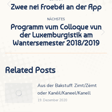
Zwee nei Froebéi an der App
Vorheriger
Beitrag:
NÄCHSTES
Programm vum Colloque vun
der Luxemburgistik am
Nächster
Wantersemester 2018/2019
Beitrag:
Related Posts
Aus der Bakstuff: Zimt/Zëmt
oder Kanéil/Kaneel/Kanell
19. Dezember 2020