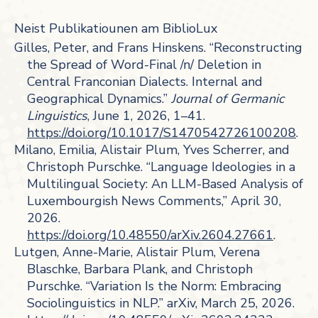
Neist Publikatiounen am BiblioLux
Gilles, Peter, and Frans Hinskens. “Reconstructing
the Spread of Word-Final /n/ Deletion in
Central Franconian Dialects. Internal and
Geographical Dynamics.”
Journal of Germanic
Linguistics
, June 1, 2026, 1–41.
https://doi.org/10.1017/S1470542726100208
.
Milano, Emilia, Alistair Plum, Yves Scherrer, and
Christoph Purschke. “Language Ideologies in a
Multilingual Society: An LLM-Based Analysis of
Luxembourgish News Comments,” April 30,
2026.
https://doi.org/10.48550/arXiv.2604.27661
.
Lutgen, Anne-Marie, Alistair Plum, Verena
Blaschke, Barbara Plank, and Christoph
Purschke. “Variation Is the Norm: Embracing
Sociolinguistics in NLP.” arXiv, March 25, 2026.