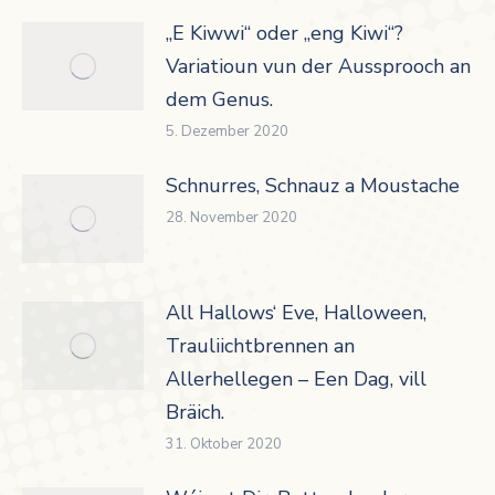
„E Kiwwi“ oder „eng Kiwi“?
Variatioun vun der Aussprooch an
dem Genus.
5. Dezember 2020
Schnurres, Schnauz a Moustache
28. November 2020
All Hallows‘ Eve, Halloween,
Trauliichtbrennen an
Allerhellegen – Een Dag, vill
Bräich.
31. Oktober 2020