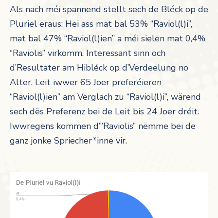
Als nach méi spannend stellt sech de Bléck op de
Pluriel eraus: Hei ass mat bal 53% “Raviol(l)i”,
mat bal 47% “Raviol(l)ien” a méi sielen mat 0,4%
“Raviolis” virkomm. Interessant sinn och
d’Resultater am Hibléck op d’Verdeelung no
Alter. Leit iwwer 65 Joer preferéieren
“Raviol(l)ien” am Verglach zu “Raviol(l)i”, wärend
sech dës Preferenz bei de Leit bis 24 Joer dréit.
Iwwregens kommen d’”Raviolis” nëmme bei de
ganz jonke Spriecher*inne vir.