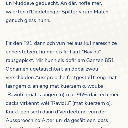
un Nuddele geduecht. An där, hoffe mer,
wäerten d’Diddelenger Spiller virum Match
genuch giess hunn.
Fir den F91 dann och vun hei aus kulinaresch ze
ënnerstëtzen, hu mir eis fir haut “Ravioli”
rausgepickt. Mir hunn eis dofir am Ganzen 851
Opnamen ugelauschtert an dobäi zwou
verschidden Aussprooche festgestallt: eng mat
laangem o, an eng mat kuerzem o, woubäi
“Ravioli” (mat laangem o) mat 96% däitlech méi
dacks virkënnt wéi “Raviolli” (mat kuerzem o).
Kuckt een sech dann d’Verdeelung vun der
Aussprooch no Alter un, da gesäit een, dass