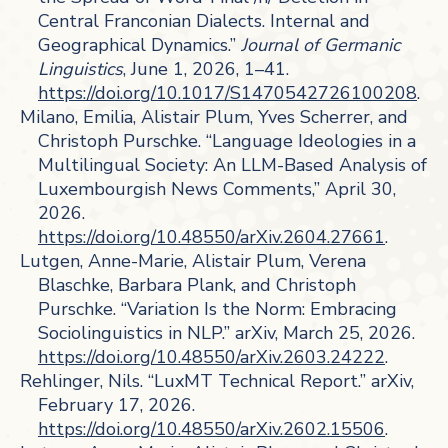
Central Franconian Dialects. Internal and
Geographical Dynamics.”
Journal of Germanic
Linguistics
, June 1, 2026, 1–41.
https://doi.org/10.1017/S1470542726100208
.
Milano, Emilia, Alistair Plum, Yves Scherrer, and
Christoph Purschke. “Language Ideologies in a
Multilingual Society: An LLM-Based Analysis of
Luxembourgish News Comments,” April 30,
2026.
https://doi.org/10.48550/arXiv.2604.27661
.
Lutgen, Anne-Marie, Alistair Plum, Verena
Blaschke, Barbara Plank, and Christoph
Purschke. “Variation Is the Norm: Embracing
Sociolinguistics in NLP.” arXiv, March 25, 2026.
https://doi.org/10.48550/arXiv.2603.24222
.
Rehlinger, Nils. “LuxMT Technical Report.” arXiv,
February 17, 2026.
https://doi.org/10.48550/arXiv.2602.15506
.