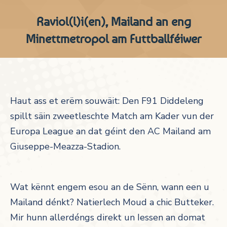
Raviol(l)i(en), Mailand an eng
Minettmetropol am Futtballféiwer
Haut ass et erëm souwäit: Den F91 Diddeleng
spillt säin zweetleschte Match am Kader vun der
Europa League an dat géint den AC Mailand am
Giuseppe-Meazza-Stadion.
Wat kënnt engem esou an de Sënn, wann een u
Mailand dénkt? Natierlech Moud a chic Butteker.
Mir hunn allerdéngs direkt un Iessen an domat