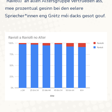
“Raviolli” an allen Altersgruppe vertrueden ass,
mee prozentual gesinn bei den eelere
Spriecher*innen eng Grëtz méi dacks gesot gouf.