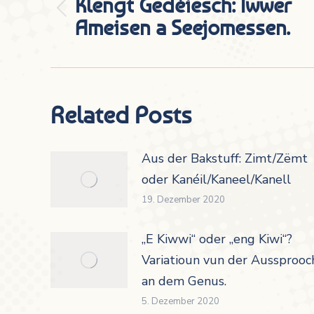
Klengt Gedéiesch: Iwwer
Vorheriger
Ameisen a Seejomessen.
Beitrag:
Related Posts
Aus der Bakstuff: Zimt/Zëmt
oder Kanéil/Kaneel/Kanell
19. Dezember 2020
„E Kiwwi“ oder „eng Kiwi“?
Variatioun vun der Aussprooc
an dem Genus.
5. Dezember 2020