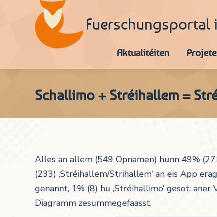
Fuerschungsportal 
Aktualitéiten
Projete
Schallimo + Stréihallem = Str
Alles an allem (549 Opnamen) hunn 49% (271
(233) ‚Stréihallem/Strihallem‘ an eis App e
genannt, 1% (8) hu ‚Stréihallimo‘ gesot; aner
Diagramm zesummegefaasst.