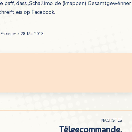
se paff, dass ‚Schallimo‘ de (knappen) Gesamtgewënner
hreift eis op Facebook.
 Entringer
28. Mai 2018
NÄCHSTES
Tëleecommande,