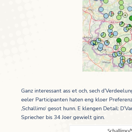
Ganz interessant ass et och, sech d’Verdeelu
eeler Participanten haten eng kloer Preferenz 
‚Schallimo‘ gesot hunn. E klengen Detail: D’Var
Spriecher bis 34 Joer gewielt ginn.