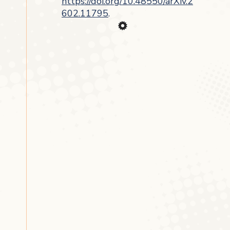
https://doi.org/10.48550/arXiv.2
602.11795
.