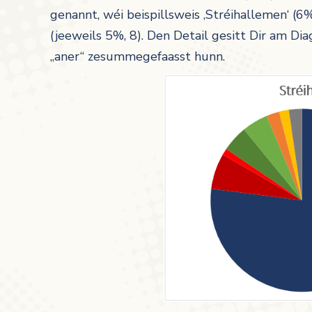
genannt, wéi beispillsweis ‚Stréihallemen‘ (6%
(jeeweils 5%, 8). Den Detail gesitt Dir am 
„aner“ zesummegefaasst hunn.