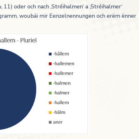
, 11) oder och nach ‚Stréihalmen‘ a ‚Stréihalmer‘
Diagramm, woubäi mir Eenzelnennungen och erëm ënner