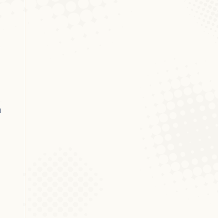
[j]ermee[s]terin?