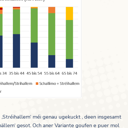
u ‚Stréihallem‘ méi genau ugekuckt , deen insgesamt
hällem‘ gesot. Och aner Variante goufen e puer mol