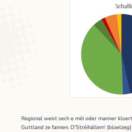
Regional weist sech e méi oder manner kloert
Guttland ze fannen. D“Stréihällem‘ (bloelze