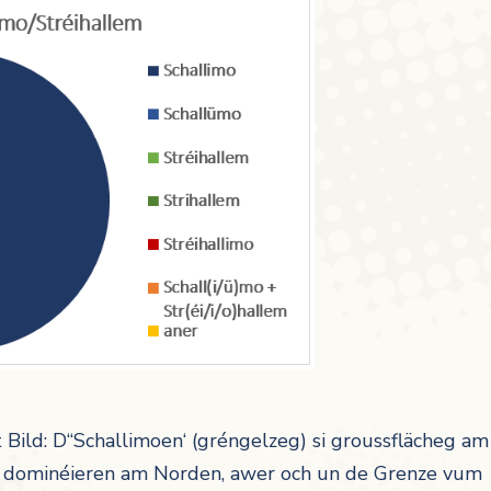
 Bild: D“Schallimoen‘ (gréngelzeg) si groussflächeg am
g) dominéieren am Norden, awer och un de Grenze vum