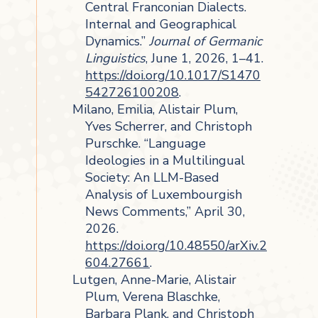
Central Franconian Dialects.
Internal and Geographical
Dynamics.”
Journal of Germanic
Linguistics
, June 1, 2026, 1–41.
https://doi.org/10.1017/S1470
542726100208
.
Milano, Emilia, Alistair Plum,
Yves Scherrer, and Christoph
Purschke. “Language
Ideologies in a Multilingual
Society: An LLM-Based
Analysis of Luxembourgish
News Comments,” April 30,
2026.
https://doi.org/10.48550/arXiv.2
604.27661
.
Lutgen, Anne-Marie, Alistair
Plum, Verena Blaschke,
Barbara Plank, and Christoph