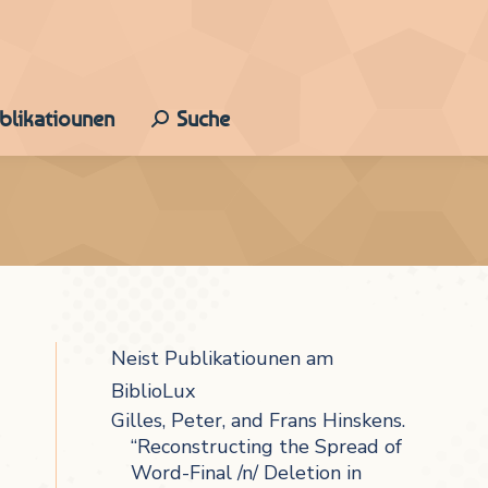
ublikatiounen
Suche
Search:
Neist Publikatiounen am
BiblioLux
Gilles, Peter, and Frans Hinskens.
“Reconstructing the Spread of
Word-Final /n/ Deletion in