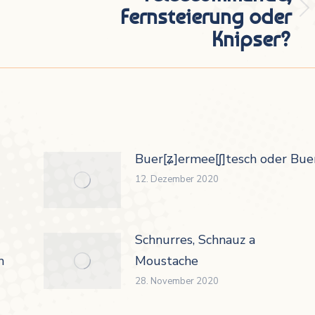
Fernsteierung oder
Nächster
Knipser?
Beitrag:
Buer[ʑ]ermee[ʃ]tesch oder Buer
12. Dezember 2020
Schnurres, Schnauz a
h
Moustache
28. November 2020