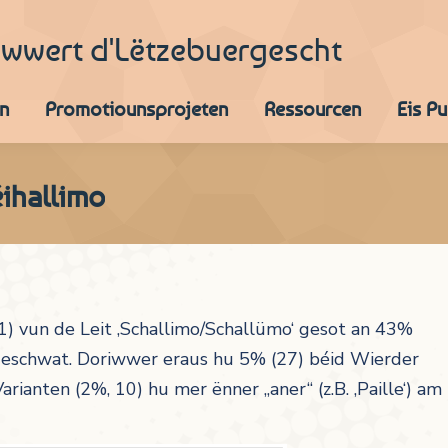
iwwert d'Lëtzebuergescht
n
Promotiounsprojeten
Ressourcen
Eis P
éihallimo
) vun de Leit ‚Schallimo/Schallümo‘ gesot an 43%
rageschwat. Doriwwer eraus hu 5% (27) béid Wierder
 Varianten (2%, 10) hu mer ënner „aner“
(z.B. ‚Paille‘) am