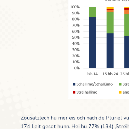
Zousätzlech hu mer eis och nach de Pluriel v
174 Leit gesot hunn. Hei hu 77% (134) ‚Stréi