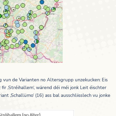
ng vun de Varianten no Altersgrupp unzekucken: Eis
fir ‚Stréihallem‘, wärend déi méi jonk Leit éischter
iant ‚Schallümo‘ (16) ass bal ausschliisslech vu jonke