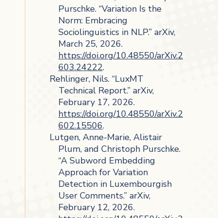
Purschke. “Variation Is the
Norm: Embracing
Sociolinguistics in NLP.” arXiv,
March 25, 2026.
https://doi.org/10.48550/arXiv.2
603.24222
.
Rehlinger, Nils. “LuxMT
Technical Report.” arXiv,
February 17, 2026.
https://doi.org/10.48550/arXiv.2
602.15506
.
Lutgen, Anne-Marie, Alistair
Plum, and Christoph Purschke.
“A Subword Embedding
Approach for Variation
Detection in Luxembourgish
User Comments.” arXiv,
February 12, 2026.