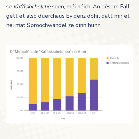
se
Kaffiskichelche
soen, méi héich. An dësem Fall
gëtt et also duerchaus Evidenz dofir, datt mir et
hei mat Sproochwandel ze dinn hunn.