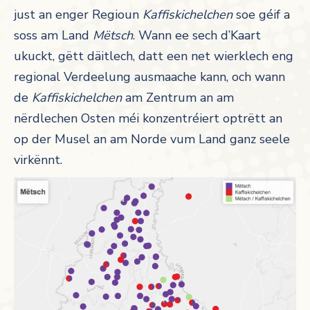
just an enger Regioun
Kaffiskichelchen
soe géif a
soss am Land
Mëtsch
. Wann ee sech d’Kaart
ukuckt, gëtt däitlech, datt een net wierklech eng
regional Verdeelung ausmaache kann, och wann
de
Kaffiskichelchen
am Zentrum an am
nërdlechen Osten méi konzentréiert optrëtt an
op der Musel an am Norde vum Land ganz seele
virkënnt.