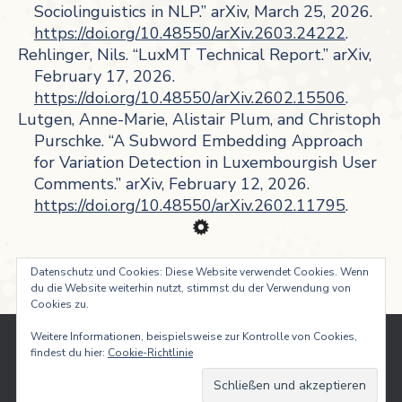
Sociolinguistics in NLP.” arXiv, March 25, 2026.
https://doi.org/10.48550/arXiv.2603.24222
.
Rehlinger, Nils. “LuxMT Technical Report.” arXiv,
February 17, 2026.
https://doi.org/10.48550/arXiv.2602.15506
.
Lutgen, Anne-Marie, Alistair Plum, and Christoph
Purschke. “A Subword Embedding Approach
for Variation Detection in Luxembourgish User
Comments.” arXiv, February 12, 2026.
https://doi.org/10.48550/arXiv.2602.11795
.
Datenschutz und Cookies: Diese Website verwendet Cookies. Wenn
du die Website weiterhin nutzt, stimmst du der Verwendung von
Cookies zu.
Weitere Informationen, beispielsweise zur Kontrolle von Cookies,
findest du hier:
Cookie-Richtlinie
Institut für lëtzebuergesch Sprooch- a Literaturwëssenschaft -