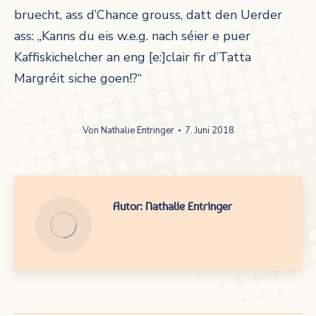
bruecht, ass d’Chance grouss, datt den Uerder
ass: „Kanns du eis w.e.g. nach séier e puer
Kaffiskichelcher an eng [e:]clair fir d’Tatta
Margréit siche goen!?“
Von
Nathalie Entringer
7. Juni 2018
Autor:
Nathalie Entringer