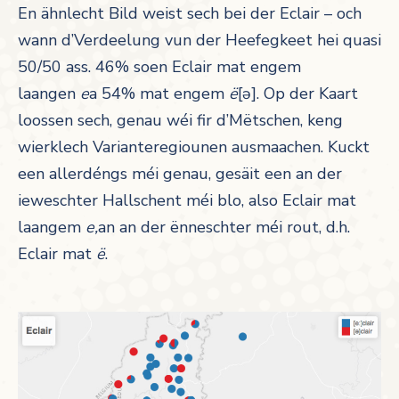
En ähnlecht Bild weist sech bei der Eclair – och
wann d’Verdeelung vun der Heefegkeet hei quasi
50/50 ass. 46% soen Eclair mat engem
laangen
e
a 54% mat engem
ë
[ə]. Op der Kaart
loossen sech, genau wéi fir d’Mëtschen, keng
wierklech Varianteregiounen ausmaachen. Kuckt
een allerdéngs méi genau, gesäit een an der
ieweschter Hallschent méi blo, also Eclair mat
laangem
e,
an an der ënneschter méi rout, d.h.
Eclair mat
ë
.