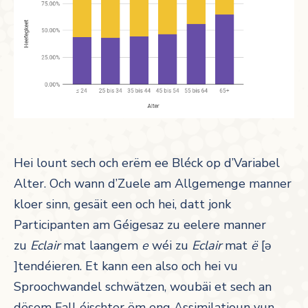
Hei lount sech och erëm ee Bléck op d’Variabel
Alter. Och wann d’Zuele am Allgemenge manner
kloer sinn, gesäit een och hei, datt jonk
Participanten am Géigesaz zu eelere manner
zu
Eclair
mat laangem
e
wéi zu
Eclair
mat
ë
[ə
]tendéieren. Et kann een also och hei vu
Sproochwandel schwätzen, woubäi et sech an
dësem Fall éischter ëm eng Assimilatioun vun