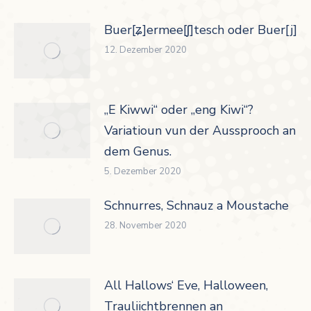
Buer[ʑ]ermee[ʃ]tesch oder Buer[j]er
12. Dezember 2020
„E Kiwwi“ oder „eng Kiwi“?
Variatioun vun der Aussprooch an
dem Genus.
5. Dezember 2020
Schnurres, Schnauz a Moustache
28. November 2020
All Hallows‘ Eve, Halloween,
Trauliichtbrennen an