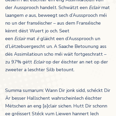
der Aussprooch handelt. Schwätzt een
Eclair
mat
laangem
e
aus, beweegt sech d’Aussprooch méi
no un der franséischer – aus dem Franséische
kënnt dëst Wuert jo och. Seet
een
Eclair
mat
ë
gläicht een d’Aussprooch un
d’Lëtzebuergescht un. A Saache Betounung ass
dës Assimilatioun scho méi wäit fortgeschratt –
zu 97% gëtt
Eclair
op der éischter an net op der
zweeter a leschter Silb betount.
Summa sumarum: Wann Dir jonk sidd, schéckt Dir
Är besser Hallschent wahrscheinlech éischter
Mëtschen an eng [ə]clair sichen. Hutt Dir schonn
ee gréissert Stéck vum Liewen hannert Iech