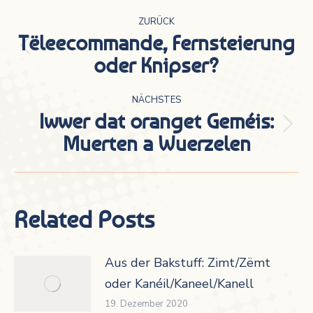
Kommentarnavigation
ZURÜCK
Tëleecommande, Fernsteierung
Vorheriger
oder Knipser?
Beitrag:
NÄCHSTES
Iwwer dat oranget Geméis:
Nächster
Muerten a Wuerzelen
Beitrag:
Related Posts
Aus der Bakstuff: Zimt/Zëmt
oder Kanéil/Kaneel/Kanell
19. Dezember 2020