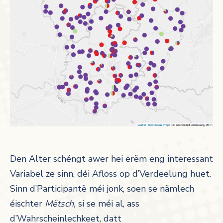
Den Alter schéngt awer hei erëm eng interessant
Variabel ze sinn, déi Afloss op d’Verdeelung huet.
Sinn d’Participantë méi jonk, soen se nämlech
éischter
Mëtsch,
si se méi al, ass
d’Wahrscheinlechkeet, datt