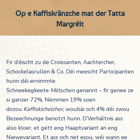
Op e Kaffiskränzche mat der Tatta
Margréit
Fir d’éischt zu de Croissanten, Aachtercher,
Schockelasrullen & Co. Déi meescht Participanten
hunn déi ernimmte
Schneekegkeete
Mëtschen
genannt – fir genee ze
si ganzer 72%. Nëmmen 19% soen
dozou
Kaffiskichelcher,
woubäi och 4% déi zwou
Bezeechnunge benotzt hunn. D’Verhältnis ass
also kloer, et gëtt eng Haaptvariant an eng
Niewevariant. Et ass och net esou, wéi wann ee