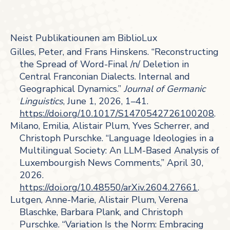
Neist Publikatiounen am BiblioLux
Gilles, Peter, and Frans Hinskens. “Reconstructing
the Spread of Word-Final /n/ Deletion in
Central Franconian Dialects. Internal and
Geographical Dynamics.”
Journal of Germanic
Linguistics
, June 1, 2026, 1–41.
https://doi.org/10.1017/S1470542726100208
.
Milano, Emilia, Alistair Plum, Yves Scherrer, and
Christoph Purschke. “Language Ideologies in a
Multilingual Society: An LLM-Based Analysis of
Luxembourgish News Comments,” April 30,
2026.
https://doi.org/10.48550/arXiv.2604.27661
.
Lutgen, Anne-Marie, Alistair Plum, Verena
Blaschke, Barbara Plank, and Christoph
Purschke. “Variation Is the Norm: Embracing