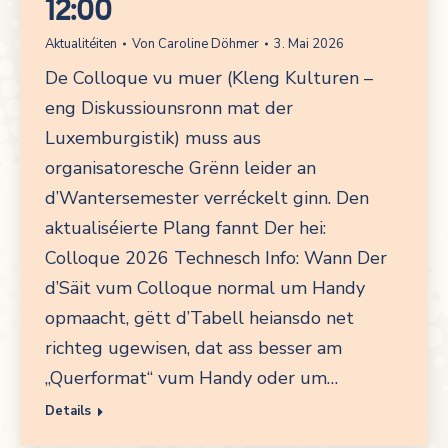
12:00
Aktualitéiten
Von
Caroline Döhmer
3. Mai 2026
De Colloque vu muer (Kleng Kulturen –
eng Diskussiounsronn mat der
Luxemburgistik) muss aus
organisatoresche Grënn leider an
d’Wantersemester verréckelt ginn. Den
aktualiséierte Plang fannt Der hei:
Colloque 2026 Technesch Info: Wann Der
d’Säit vum Colloque normal um Handy
opmaacht, gëtt d’Tabell heiansdo net
richteg ugewisen, dat ass besser am
„Querformat“ vum Handy oder um…
Details