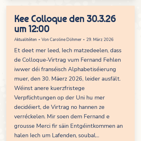
Kee Colloque den 30.3.26
um 12:00
Aktualitéiten
Von
Caroline Döhmer
29. März 2026
Et deet mer leed, Iech matzedeelen, dass
de Colloque-Virtrag vum Fernand Fehlen
iwwer déi franséisch Alphabetiséierung
muer, den 30. Mäerz 2026, leider ausfält.
Wéinst anere kuerzfristege
Verpflichtungen op der Uni hu mer
decidéiert, de Virtrag no hannen ze
verréckelen. Mir soen dem Fernand e
grousse Merci fir säin Entgéintkommen an
halen Iech um Lafenden, soubal…