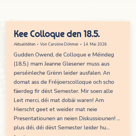
Kee Colloque den 18.5.
Aktualitéiten
Von
Caroline Döhmer
14. Mai 2026
Gudden Owend, de Colloque e Méindeg
(18.5.) mam Jeanne Glesener muss aus
perséinleche Grënn leider ausfalen. An
domat ass de Fréijoerscolloque och scho
fäerdeg fir dëst Semester. Mir soen alle
Leit merci, déi mat dobäi waren! Am
Hierscht geet et weider mat neie
Presentatiounen an neien Diskussiounen! …
plus déi, déi dëst Semester leider hu…