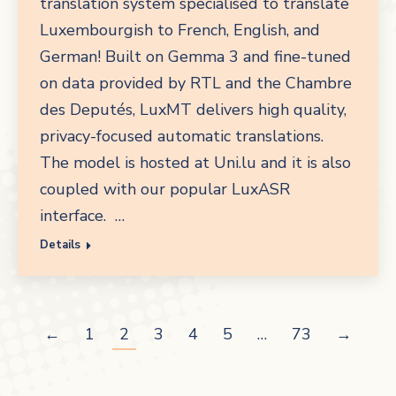
translation system specialised to translate
Luxembourgish to French, English, and
German! Built on Gemma 3 and fine-tuned
on data provided by RTL and the Chambre
des Deputés, LuxMT delivers high quality,
privacy-focused automatic translations.
The model is hosted at Uni.lu and it is also
coupled with our popular LuxASR
interface. …
Details
←
1
2
3
4
5
…
73
→