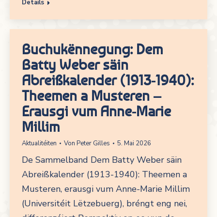
Details
Buchukënnegung: Dem
Batty Weber säin
Abreißkalender (1913-1940):
Theemen a Musteren –
Erausgi vum Anne-Marie
Millim
Aktualitéiten
Von
Peter Gilles
5. Mai 2026
De Sammelband Dem Batty Weber säin
Abreißkalender (1913-1940): Theemen a
Musteren, erausgi vum Anne-Marie Millim
(Universitéit Lëtzebuerg), bréngt eng nei,