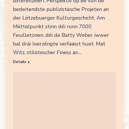
differenzéiert Perspektiv op ee vun de
bedeitendste publizistesche Projeten an
der Lëtzebuerger Kulturgeschicht. Am
Mëttelpunkt stinn déi ronn 7000
Feuilletonen, déi de Batty Weber iwwer
bal dräi Joerzéngte verfaasst huet. Mat
Witz, stilistescher Finess an…
Details