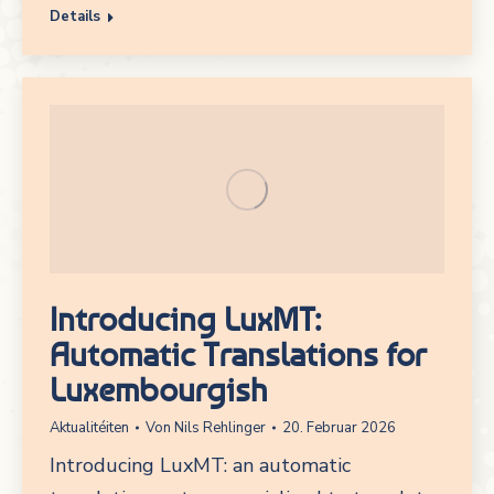
Details
Introducing LuxMT:
Automatic Translations for
Luxembourgish
Aktualitéiten
Von
Nils Rehlinger
20. Februar 2026
Introducing LuxMT: an automatic