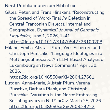
Neist Publikatiounen am BiblioLux
Gilles, Peter, and Frans Hinskens. “Reconstructing
the Spread of Word-Final /n/ Deletion in
Central Franconian Dialects. Internal and
Geographical Dynamics.”
Journal of Germanic
Linguistics
, June 1, 2026, 1–41.
https://doi.org/10.1017/S1470542726100208
.
Milano, Emilia, Alistair Plum, Yves Scherrer, and
Christoph Purschke. “Language Ideologies in a
Multilingual Society: An LLM-Based Analysis of
Luxembourgish News Comments,” April 30,
2026.
https://doi.org/10.48550/arXiv.2604.27661
.
Lutgen, Anne-Marie, Alistair Plum, Verena
Blaschke, Barbara Plank, and Christoph
Purschke. “Variation Is the Norm: Embracing
Sociolinguistics in NLP.” arXiv, March 25, 2026.
https://doi.org/10.48550/arXiv.2603.24222
.