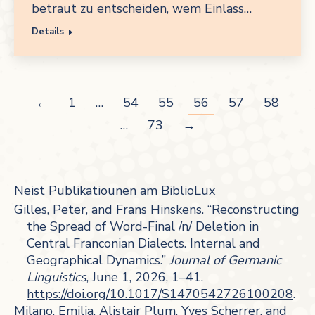
betraut zu entscheiden, wem Einlass…
Details
←
1
…
54
55
56
57
58
…
73
→
Neist Publikatiounen am BiblioLux
Gilles, Peter, and Frans Hinskens. “Reconstructing
the Spread of Word-Final /n/ Deletion in
Central Franconian Dialects. Internal and
Geographical Dynamics.”
Journal of Germanic
Linguistics
, June 1, 2026, 1–41.
https://doi.org/10.1017/S1470542726100208
.
Milano, Emilia, Alistair Plum, Yves Scherrer, and