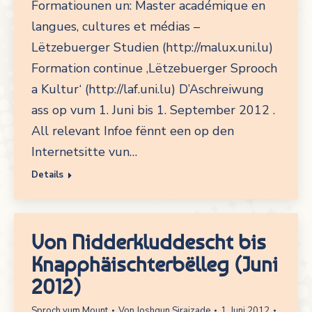
Formatiounen un: Master académique en
langues, cultures et médias –
Lëtzebuerger Studien (http://malux.uni.lu)
Formation continue ‚Lëtzebuerger Sprooch
a Kultur‘ (http://laf.uni.lu) D’Aschreiwung
ass op vum 1. Juni bis 1. September 2012 .
All relevant Infoe fënnt een op den
Internetsitte vun…
Details
Von Nidderkluddescht bis
Knapphäischterbëlleg (Juni
2012)
Sproch vum Mount
Von
Joshgun Sirajzade
1. Juni 2012