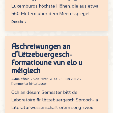
Luxemburgs höchste Höhen, die aus etwa
560 Metern über dem Meeresspiegel…
Details
Aschreiwungen an
d’Lëtzebuergesch-
Formatioune vun elo u
méiglech
Aktualitéiten
Von
Peter Gilles
1. Juni 2012
Kommentar hinterlassen
Och an dësem Semester bitt de
Laboratoire fir lëtzebuergesch Sprooch- a
Literaturwëssenschaft erëm seng zwou