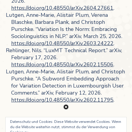
2026.
https://doi.org/10.48550/arXiv.2604.27661
.
Lutgen, Anne-Marie, Alistair Plum, Verena
Blaschke, Barbara Plank, and Christoph
Purschke. “Variation Is the Norm: Embracing
Sociolinguistics in NLP.” arXiv, March 25, 2026.
https://doi.org/10.48550/arXiv.2603.24222
.
Rehlinger, Nils. “LuxMT Technical Report.” arXiv,
February 17, 2026.
https://doi.org/10.48550/arXiv.2602.15506
.
Lutgen, Anne-Marie, Alistair Plum, and Christoph
Purschke. “A Subword Embedding Approach
for Variation Detection in Luxembourgish User
Comments.” arXiv, February 12, 2026.
https://doi.org/10.48550/arXiv.2602.11795
.
Datenschutz und Cookies: Diese Website verwendet Cookies. Wenn
du die Website weiterhin nutzt, stimmst du der Verwendung von