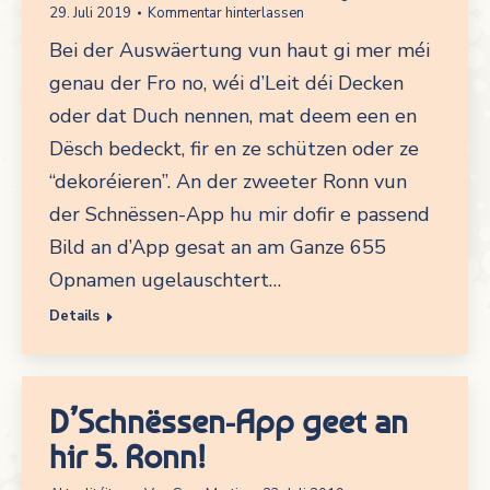
29. Juli 2019
Kommentar hinterlassen
Bei der Auswäertung vun haut gi mer méi
genau der Fro no, wéi d’Leit déi Decken
oder dat Duch nennen, mat deem een en
Dësch bedeckt, fir en ze schützen oder ze
“dekoréieren”. An der zweeter Ronn vun
der Schnëssen-App hu mir dofir e passend
Bild an d’App gesat an am Ganze 655
Opnamen ugelauschtert…
Details
D’Schnëssen-App geet an
hir 5. Ronn!