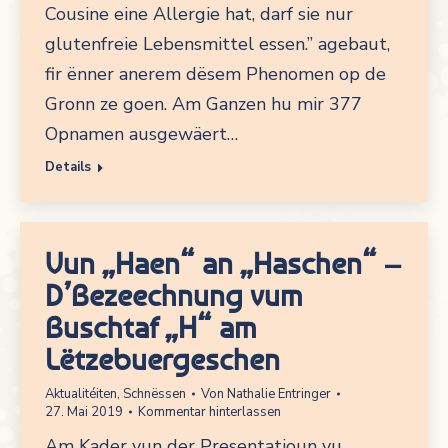
Cousine eine Allergie hat, darf sie nur
glutenfreie Lebensmittel essen.” agebaut,
fir ënner anerem dësem Phenomen op de
Gronn ze goen. Am Ganzen hu mir 377
Opnamen ausgewäert…
Details
Vun „Haen“ an „Haschen“ –
D’Bezeechnung vum
Buschtaf „H“ am
Lëtzebuergeschen
Aktualitéiten
,
Schnëssen
Von
Nathalie Entringer
27. Mai 2019
Kommentar hinterlassen
Am Kader vun der Presentatioun vu