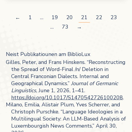
←
1
…
19
20
21
22
23
…
73
→
Neist Publikatiounen am BiblioLux
Gilles, Peter, and Frans Hinskens. “Reconstructing
the Spread of Word-Final /n/ Deletion in
Central Franconian Dialects. Internal and
Geographical Dynamics.”
Journal of Germanic
Linguistics
, June 1, 2026, 1–41.
https://doi.org/10.1017/S1470542726100208
.
Milano, Emilia, Alistair Plum, Yves Scherrer, and
Christoph Purschke. “Language Ideologies in a
Multilingual Society: An LLM-Based Analysis of
Luxembourgish News Comments,” April 30,