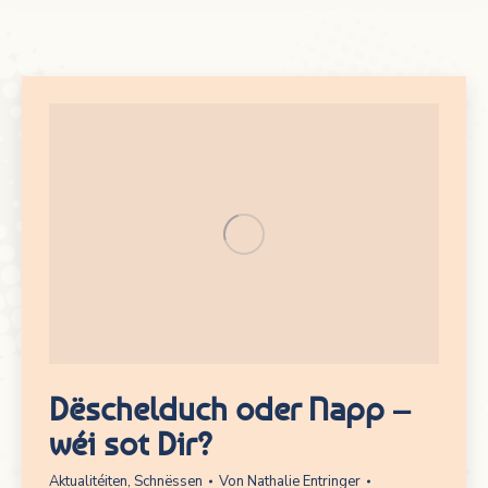
Dëschelduch oder Napp –
wéi sot Dir?
Aktualitéiten
,
Schnëssen
Von
Nathalie Entringer