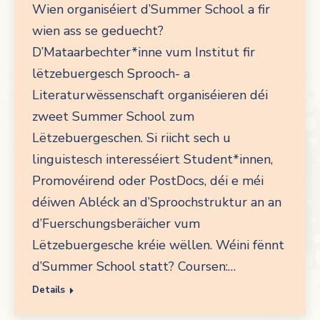
Wien organiséiert d’Summer School a fir
wien ass se geduecht?
D’Mataarbechter*inne vum Institut fir
lëtzebuergesch Sprooch- a
Literaturwëssenschaft organiséieren déi
zweet Summer School zum
Lëtzebuergeschen. Si riicht sech u
linguistesch interesséiert Student*innen,
Promovéirend oder PostDocs, déi e méi
déiwen Abléck an d’Sproochstruktur an an
d’Fuerschungsberäicher vum
Lëtzebuergesche kréie wëllen. Wéini fënnt
d’Summer School statt? Coursen:…
Details