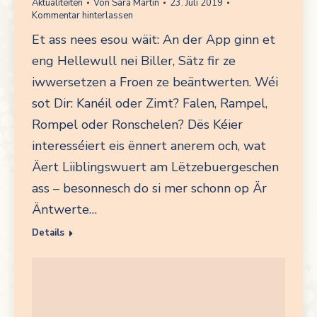
Aktualitéiten
Von
Sara Martin
23. Juli 2019
Kommentar hinterlassen
Et ass nees esou wäit: An der App ginn et
eng Hellewull nei Biller, Sätz fir ze
iwwersetzen a Froen ze beäntwerten. Wéi
sot Dir: Kanéil oder Zimt? Falen, Rampel,
Rompel oder Ronschelen? Dës Kéier
interesséiert eis ënnert anerem och, wat
Äert Liiblingswuert am Lëtzebuergeschen
ass – besonnesch do si mer schonn op Är
Äntwerte…
Details