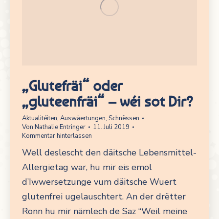
„Glutefräi“ oder
„gluteenfräi“ – wéi sot Dir?
Aktualitéiten
,
Auswäertungen
,
Schnëssen
Von
Nathalie Entringer
11. Juli 2019
Kommentar hinterlassen
Well deslescht den däitsche Lebensmittel-
Allergietag war, hu mir eis emol
d’Iwwersetzunge vum däitsche Wuert
glutenfrei ugelauschtert. An der drëtter
Ronn hu mir nämlech de Saz “Weil meine