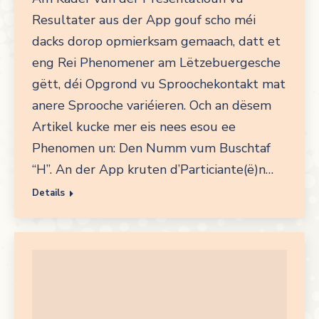
Resultater aus der App gouf scho méi
dacks dorop opmierksam gemaach, datt et
eng Rei Phenomener am Lëtzebuergesche
gëtt, déi Opgrond vu Sproochekontakt mat
anere Sprooche variéieren. Och an dësem
Artikel kucke mer eis nees esou ee
Phenomen un: Den Numm vum Buschtaf
“H”. An der App kruten d’Particiante(ë)n…
Details