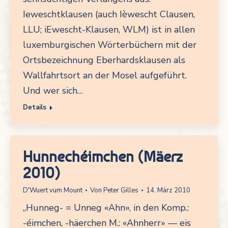
Ieweschtklausen (auch Ièwescht Clausen,
LLU; iEwescht-Klausen, WLM) ist in allen
luxemburgischen Wörterbüchern mit der
Ortsbezeichnung Eberhardsklausen als
Wallfahrtsort an der Mosel aufgeführt.
Und wer sich…
Details
Hunnechéimchen (Mäerz
2010)
D'Wuert vum Mount
Von
Peter Gilles
14. März 2010
„Hunneg- = Unneg «Ahn», in den Komp.:
-éimchen, -häerchen M.: «Ahnherr» — eis