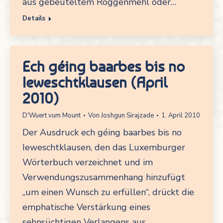
aus gebeuteltem Roggenmehl oder…
Details
Ech géing baarbes bis no
Ieweschtklausen (April
2010)
D'Wuert vum Mount
Von
Joshgun Sirajzade
1. April 2010
Der Ausdruck ech géing baarbes bis no
Ieweschtklausen, den das Luxemburger
Wörterbuch verzeichnet und im
Verwendungszusammenhang hinzufügt
„um einen Wunsch zu erfüllen“, drückt die
emphatische Verstärkung eines
sehnsüchtigen Verlangens aus.