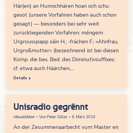
Här(en) an Hunnichhären hoan och schu
gesot (unsere Vorfahren haben auch schon
gesagt) — besonders bei sehr weit
zurückliegenden Vorfahren: méngem
Urgrousspapp säin H.; -frächen F.: «Ahnfrau,
Urgroßmutter» (bezeichnend ist bei diesen
Komp. die bes. Bed. des Diminutivsuffixes;
cf. etwa auch Häärchen,…
Details
Unisradio gegrënnt
Aktualitéiten
Von
Peter Gilles
6. März 2010
An der Zesummenaarbecht vum Master en