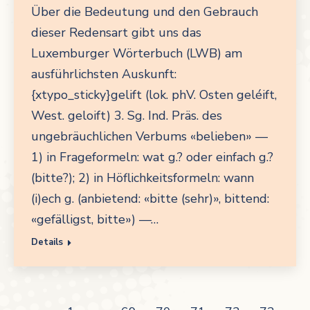
Über die Bedeutung und den Gebrauch
dieser Redensart gibt uns das
Luxemburger Wörterbuch (LWB) am
ausführlichsten Auskunft:
{xtypo_sticky}gelift (lok. phV. Osten geléift,
West. geloift) 3. Sg. Ind. Präs. des
ungebräuchlichen Verbums «belieben» —
1) in Frageformeln: wat g.? oder einfach g.?
(bitte?); 2) in Höflichkeitsformeln: wann
(i)ech g. (anbietend: «bitte (sehr)», bittend:
«gefälligst, bitte») —…
Details