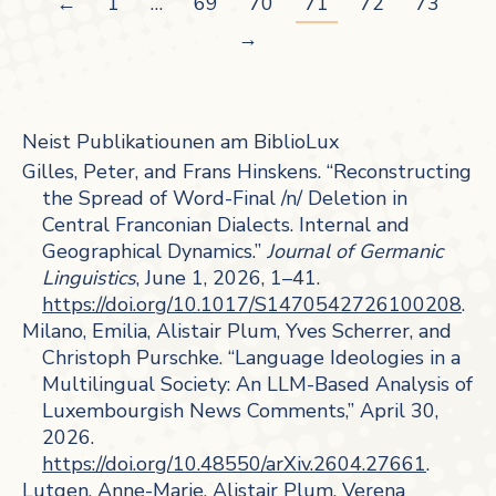
←
1
…
69
70
71
72
73
→
Neist Publikatiounen am BiblioLux
Gilles, Peter, and Frans Hinskens. “Reconstructing
the Spread of Word-Final /n/ Deletion in
Central Franconian Dialects. Internal and
Geographical Dynamics.”
Journal of Germanic
Linguistics
, June 1, 2026, 1–41.
https://doi.org/10.1017/S1470542726100208
.
Milano, Emilia, Alistair Plum, Yves Scherrer, and
Christoph Purschke. “Language Ideologies in a
Multilingual Society: An LLM-Based Analysis of
Luxembourgish News Comments,” April 30,
2026.
https://doi.org/10.48550/arXiv.2604.27661
.
Lutgen, Anne-Marie, Alistair Plum, Verena