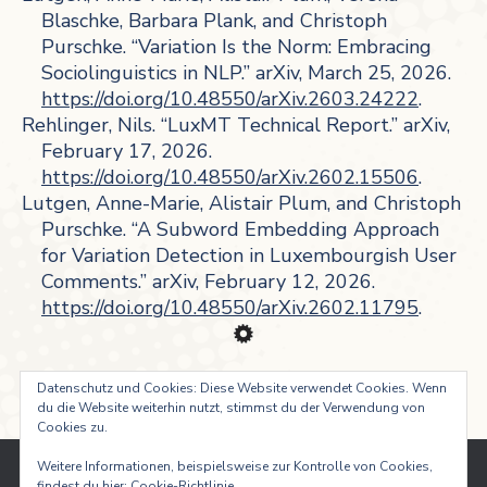
Blaschke, Barbara Plank, and Christoph
Purschke. “Variation Is the Norm: Embracing
Sociolinguistics in NLP.” arXiv, March 25, 2026.
https://doi.org/10.48550/arXiv.2603.24222
.
Rehlinger, Nils. “LuxMT Technical Report.” arXiv,
February 17, 2026.
https://doi.org/10.48550/arXiv.2602.15506
.
Lutgen, Anne-Marie, Alistair Plum, and Christoph
Purschke. “A Subword Embedding Approach
for Variation Detection in Luxembourgish User
Comments.” arXiv, February 12, 2026.
https://doi.org/10.48550/arXiv.2602.11795
.
Datenschutz und Cookies: Diese Website verwendet Cookies. Wenn
du die Website weiterhin nutzt, stimmst du der Verwendung von
Cookies zu.
Weitere Informationen, beispielsweise zur Kontrolle von Cookies,
findest du hier:
Cookie-Richtlinie