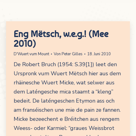
Eng Mëtsch, w.e.g.! (Mee
2010)
D'Wuert vum Mount
Von
Peter Gilles
18. Juni 2010
De Robert Bruch (1954: S.39[1]) leet den
Urspronk vum Wuert Mëtsch hier aus dem
rhäinesche Wuert Micke, wat selwer aus
dem Laténgesche mica staamt a “kleng”
bedeit. De laténgeschen Etymon ass och
am franséischen une mie de pain ze fannen.
Micke bezeechent e Bréitchen aus rengem
Weess- oder Karmiel: “graues Weissbrot