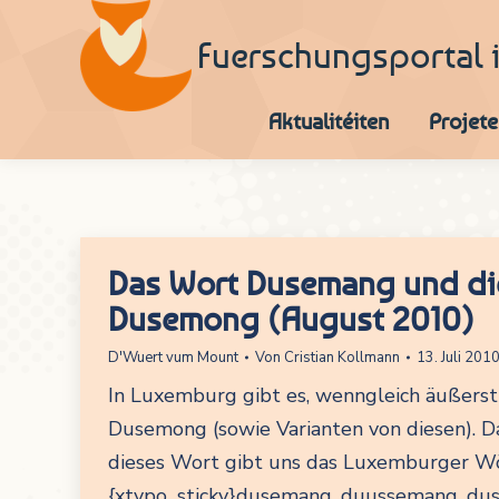
Fuerschungsportal 
Aktualitéiten
Projete
Das Wort Dusemang und di
Dusemong (August 2010)
D'Wuert vum Mount
Von
Cristian Kollmann
13. Juli 201
In Luxemburg gibt es, wenngleich äußers
Dusemong (sowie Varianten von diesen). D
dieses Wort gibt uns das Luxemburger W
{xtypo_sticky}dusemang, duussemang, duse