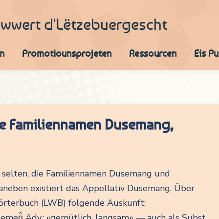
iwwert d'Lëtzebuergescht
n
Promotiounsprojeten
Ressourcen
Eis P
e Familiennamen Dusemang,
0
t selten, die Familiennamen Dusemang und
aneben existiert das Appellativ Dusemang. Über
örterbuch (LWB) folgende Auskunft:
men̂ Adv.: «gemütlich, langsam» — auch als Subst.