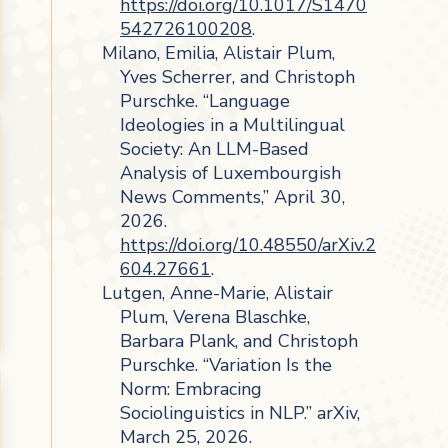
https://doi.org/10.1017/S1470
542726100208
.
Milano, Emilia, Alistair Plum,
Yves Scherrer, and Christoph
Purschke. “Language
Ideologies in a Multilingual
Society: An LLM-Based
Analysis of Luxembourgish
News Comments,” April 30,
2026.
https://doi.org/10.48550/arXiv.2
604.27661
.
Lutgen, Anne-Marie, Alistair
Plum, Verena Blaschke,
Barbara Plank, and Christoph
Purschke. “Variation Is the
Norm: Embracing
Sociolinguistics in NLP.” arXiv,
March 25, 2026.