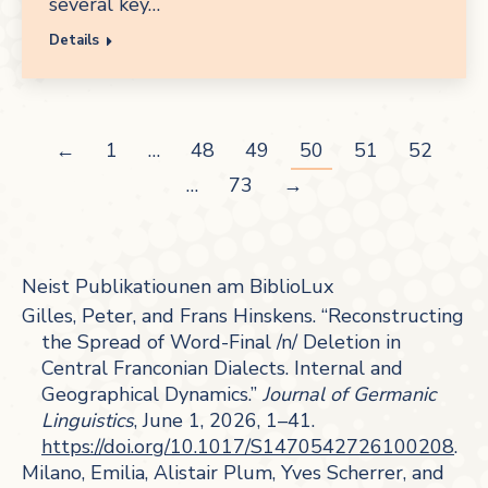
several key…
Details
←
1
…
48
49
50
51
52
…
73
→
Neist Publikatiounen am BiblioLux
Gilles, Peter, and Frans Hinskens. “Reconstructing
the Spread of Word-Final /n/ Deletion in
Central Franconian Dialects. Internal and
Geographical Dynamics.”
Journal of Germanic
Linguistics
, June 1, 2026, 1–41.
https://doi.org/10.1017/S1470542726100208
.
Milano, Emilia, Alistair Plum, Yves Scherrer, and