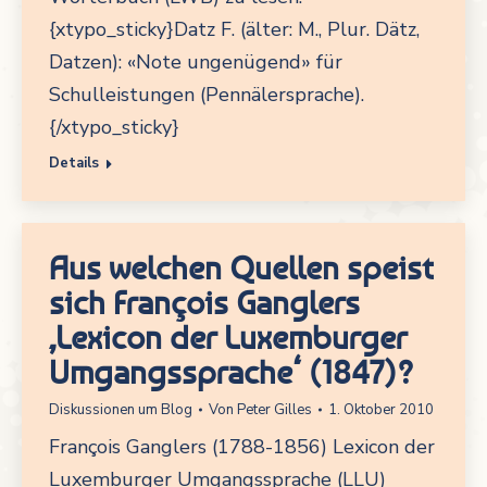
{xtypo_sticky}Datz F. (älter: M., Plur. Dätz,
Datzen): «Note ungenügend» für
Schulleistungen (Pennälersprache).
{/xtypo_sticky}
Details
Aus welchen Quellen speist
sich François Ganglers
‚Lexicon der Luxemburger
Umgangssprache‘ (1847)?
Diskussionen um Blog
Von
Peter Gilles
1. Oktober 2010
François Ganglers (1788-1856) Lexicon der
Luxemburger Umgangssprache (LLU)