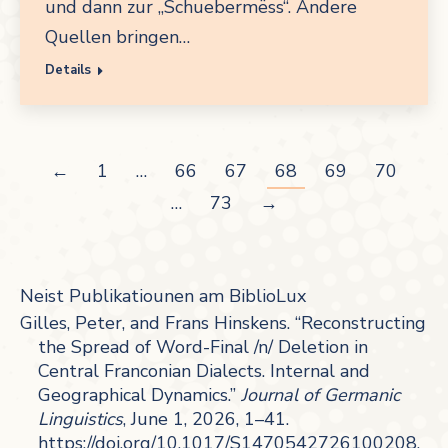
und dann zur „Schuebermëss“. Andere
Quellen bringen…
Details
←
1
…
66
67
68
69
70
…
73
→
Neist Publikatiounen am BiblioLux
Gilles, Peter, and Frans Hinskens. “Reconstructing
the Spread of Word-Final /n/ Deletion in
Central Franconian Dialects. Internal and
Geographical Dynamics.”
Journal of Germanic
Linguistics
, June 1, 2026, 1–41.
https://doi.org/10.1017/S1470542726100208
.