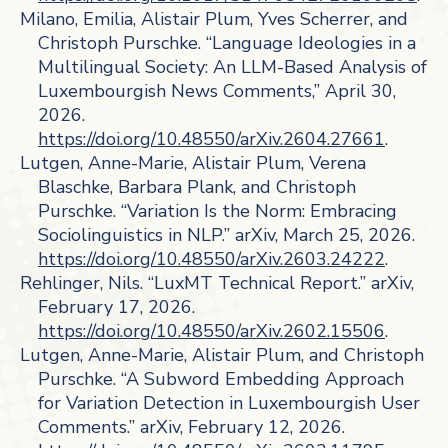
Milano, Emilia, Alistair Plum, Yves Scherrer, and
Christoph Purschke. “Language Ideologies in a
Multilingual Society: An LLM-Based Analysis of
Luxembourgish News Comments,” April 30,
2026.
https://doi.org/10.48550/arXiv.2604.27661
.
Lutgen, Anne-Marie, Alistair Plum, Verena
Blaschke, Barbara Plank, and Christoph
Purschke. “Variation Is the Norm: Embracing
Sociolinguistics in NLP.” arXiv, March 25, 2026.
https://doi.org/10.48550/arXiv.2603.24222
.
Rehlinger, Nils. “LuxMT Technical Report.” arXiv,
February 17, 2026.
https://doi.org/10.48550/arXiv.2602.15506
.
Lutgen, Anne-Marie, Alistair Plum, and Christoph
Purschke. “A Subword Embedding Approach
for Variation Detection in Luxembourgish User
Comments.” arXiv, February 12, 2026.